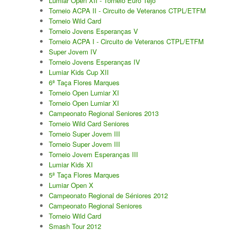
Lumiar Open XII - Torneio Euro Tejo
Torneio ACPA II - Circuito de Veteranos CTPL/ETFM
Torneio ACPA II
Torneio Wild Card
Torneio Jovens Esperanças V
Lumiar Open XII
Torneio ACPA I - Circuito de Veteranos CTPL/ETFM
Super Jovem IV
CTPL vs Vamos Tennis Club (RUS)
Torneio Jovens Esperanças IV
Lumiar Kids Cup XII
Masters do Torneio Escada
6ª Taça Flores Marques
Torneio Open Lumiar XI
Lumiar Kids Cup XIII
Torneio Open Lumiar XI
Campeonato Regional Seniores 2013
Torneio Inauguração das Bancadas
Torneio Wild Card Seniores
Torneio Super Jovem III
Torneio Extracarnes III
Torneio Super Jovem III
Torneio Jovem Esperanças III
Torneio Extracarnes IV
Lumiar Kids XI
Galeria 2013
5ª Taça Flores Marques
Lumiar Open X
Open S. Martinho
Campeonato Regional de Séniores 2012
Campeonato Regional Seniores
Open Aniversário
Torneio Wild Card
Smash Tour 2012