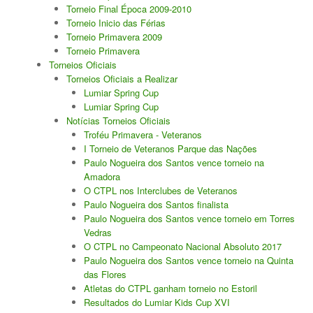
Torneios Sociais
Torneio Final Época 2009-2010
Torneio Inicio das Férias
Torneios Oficiais
Torneio Primavera 2009
Torneio Primavera
Torneios Oficiais
Torneios Escada
Torneios Oficiais a Realizar
Lumiar Spring Cup
Notícias
Lumiar Spring Cup
Notícias Torneios Oficiais
Notícias do Clube
Troféu Primavera - Veteranos
I Torneio de Veteranos Parque das Nações
Notícias Torneios Oficiais
Paulo Nogueira dos Santos vence torneio na
Amadora
Notícias Torneio Escada
O CTPL nos Interclubes de Veteranos
Paulo Nogueira dos Santos finalista
Entrevistas
Paulo Nogueira dos Santos vence torneio em Torres
Vedras
Fotografias
O CTPL no Campeonato Nacional Absoluto 2017
Galeria 2016
Paulo Nogueira dos Santos vence torneio na Quinta
das Flores
Torneio Jovens Esperanças VIII
Atletas do CTPL ganham torneio no Estoril
Resultados do Lumiar Kids Cup XVI
Interclubes 2016