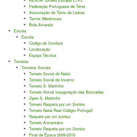
REVOR Torneio Escada CTPL
Federeção Portuguesa de Ténis
Jogar em Terra Batida
Associação de Ténis de Lisboa
Tennis Warehouse
Boas Práticas, Bons Jogos
Bola Amarela
Escola
Regras do Ténis
Escola
Código de Conduta
Links Úteis
Localização
Equipa Técnica
Torneios
Torneios Sociais
Azinhaga da Fonte Velha 32 Paço do Lumiar - Lisboa 1600-461
Torneio Social de Natal
geral.ctpl@gmail.com
Torneio Social de Inverno
Torneio S. Martinho
965486199 - incluindo
Marcação de Courts
Torneio Social Inauguração das Bancadas
Enviar E-mail através de Formulário
Open S. Martinho
Torneio Raqueta por um Sorriso
Torneio Natal Real Colégio Portugal!
Escola
Raquete por um sorriso
Torneio Aniversário
Torneios
Torneio Raquete por um Sorriso
Final de Época 2009-2010