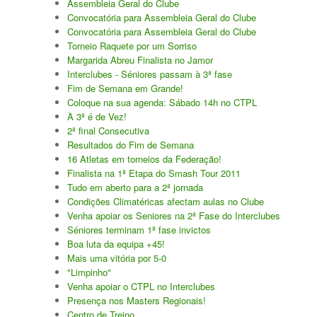
Assembleia Geral do Clube
Convocatória para Assembleia Geral do Clube
Convocatória para Assembleia Geral do Clube
Torneio Raquete por um Sorriso
Margarida Abreu Finalista no Jamor
Interclubes - Séniores passam à 3ª fase
Fim de Semana em Grande!
Coloque na sua agenda: Sábado 14h no CTPL
À 3ª é de Vez!
2ª final Consecutiva
Resultados do Fim de Semana
16 Atletas em torneios da Federação!
Finalista na 1ª Etapa do Smash Tour 2011
Tudo em aberto para a 2ª jornada
Condições Climatéricas afectam aulas no Clube
Venha apoiar os Seniores na 2ª Fase do Interclubes
Séniores terminam 1ª fase invictos
Boa luta da equipa +45!
Mais uma vitória por 5-0
"Limpinho"
Venha apoiar o CTPL no Interclubes
Presença nos Masters Regionais!
Centro de Treino