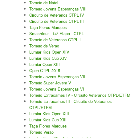
Torneio de Natal
Torneio Jovens Esperanças VIII
Taça Flores Marques
Circuito de Veteranos CTPL IV
Circuito de Veteranos CTPL III
Circuito de Veteranos CTPL III
Taça Flores Marques
Smashtour - 14ª Etapa - CTPL
Smashtour 2015
Torneio de Veteranos CTPL I
Torneio de Verão
Circuito de Veteranos CTPL IV
Lumiar Kids Open XIV
Lumiar Kids Cup XIV
Galeria 2014
Lumiar Open XIII
Torneio Jovens Esperanças IV
Open CTPL 2015
Torneio Jovens Esperanças VII
Torneio Super Jovem IV
Torneio Super Jovem V
Torneio Jovens Esperanças VI
Torneio Jovens Esperanças V
Torneio Extracarnes IV - Circuito Veteranos CTPL/ETFM
Torneio Extracarnes III - Circuito de Veteranos
Open Ano Novo
CTPL/ETFM
Lumiar Kids Open XIII
Torneio ACPA I
Lumiar Kids Cup XIII
Taça Flores Marques
Inter-Clubes +45
Torneio Verão