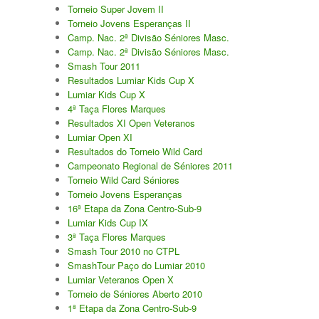
Torneio Raqueta por um Sorriso
Torneio Super Jovem II
Torneio Jovens Esperanças II
Masters Torneio Escada
Camp. Nac. 2ª Divisão Séniores Masc.
Camp. Nac. 2ª Divisão Séniores Masc.
Inter-Clubes +35
Smash Tour 2011
Resultados Lumiar Kids Cup X
Galeria 2012
Lumiar Kids Cup X
Lumiar Kids Open XI
4ª Taça Flores Marques
Resultados XI Open Veteranos
Smashtour
Lumiar Open XI
Resultados do Torneio Wild Card
Galeria 2011
Campeonato Regional de Séniores 2011
Inter-Clubes +35
Torneio Wild Card Séniores
Torneio Jovens Esperanças
Inter-Clubes Seniores
16ª Etapa da Zona Centro-Sub-9
Lumiar Kids Cup IX
Masters Torneio Escada
3ª Taça Flores Marques
Smash Tour 2010 no CTPL
Torneio Raqueta por um Sorriso
SmashTour Paço do Lumiar 2010
Lumiar Veteranos Open X
Torneio de Séniores Aberto 2010
Contactos
1ª Etapa da Zona Centro-Sub-9