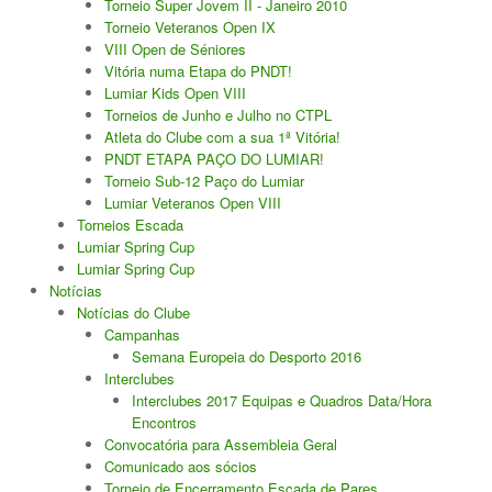
Torneio Super Jovem II - Janeiro 2010
Mapa do Site
Torneio Veteranos Open IX
VIII Open de Séniores
Clube Ténis Paço do Lumiar
Vitória numa Etapa do PNDT!
Lumiar Kids Open VIII
Escola de Ténis e Centro de Treino
Torneios de Junho e Julho no CTPL
Atleta do Clube com a sua 1ª Vitória!
PNDT ETAPA PAÇO DO LUMIAR!
Torneio Sub-12 Paço do Lumiar
Lumiar Veteranos Open VIII
Torneios Escada
Lumiar Spring Cup
Lumiar Spring Cup
Notícias
Notícias do Clube
Campanhas
Semana Europeia do Desporto 2016
Interclubes
Interclubes 2017 Equipas e Quadros Data/Hora
Encontros
Convocatória para Assembleia Geral
Comunicado aos sócios
Torneio de Encerramento Escada de Pares