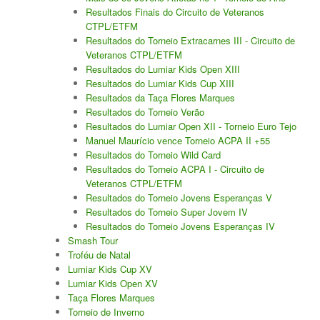
Resultados Finais do Circuito de Veteranos
Galeria 2017
CTPL/ETFM
Resultados do Torneio Extracarnes III - Circuito de
Masters Revor 2017
Veteranos CTPL/ETFM
Galeria 2015
Resultados do Lumiar Kids Open XIII
Resultados do Lumiar Kids Cup XIII
Torneio Jovens Esperanças VII
Resultados da Taça Flores Marques
Resultados do Torneio Verão
Torneio Super Jovem V
Resultados do Lumiar Open XII - Torneio Euro Tejo
Manuel Maurício vence Torneio ACPA II +55
Torneio Jovens Esperanças VI
Resultados do Torneio Wild Card
Resultados do Torneio ACPA I - Circuito de
Lumiar Open XIII
Veteranos CTPL/ETFM
Resultados do Torneio Jovens Esperanças V
1ª Experiência de Ténis
Resultados do Torneio Super Jovem IV
Resultados do Torneio Jovens Esperanças IV
Masters Jaguar Automóveis Lisboa
Smash Tour
Troféu de Natal
Lumiar Kids Cup XIV
Lumiar Kids Cup XV
Lumiar Kids Open XV
Lumiar Kids Open XIV
Taça Flores Marques
Torneio de Inverno
Torneio de Verão