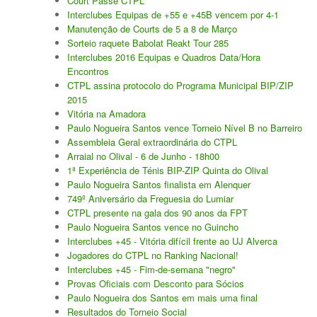
Court Passe CTPL
Interclubes Equipas de +55 e +45B vencem por 4-1
Manutenção de Courts de 5 a 8 de Março
Sorteio raquete Babolat Reakt Tour 285
Interclubes 2016 Equipas e Quadros Data/Hora
Encontros
CTPL assina protocolo do Programa Municipal BIP/ZIP
2015
Vitória na Amadora
Paulo Nogueira Santos vence Torneio Nível B no Barreiro
Assembleia Geral extraordinária do CTPL
Arraial no Olival - 6 de Junho - 18h00
1ª Experiência de Ténis BIP-ZIP Quinta do Olival
Paulo Nogueira Santos finalista em Alenquer
749º Aniversário da Freguesia do Lumiar
CTPL presente na gala dos 90 anos da FPT
Paulo Nogueira Santos vence no Guincho
Interclubes +45 - Vitória difícil frente ao UJ Alverca
Jogadores do CTPL no Ranking Nacional!
Interclubes +45 - Fim-de-semana "negro"
Provas Oficiais com Desconto para Sócios
Paulo Nogueira dos Santos em mais uma final
Resultados do Torneio Social