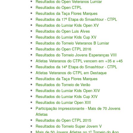
Resultados do Open Veteranos Lumiar
Resultados do Open CTPL
Torneio Open Primavera
Resultados da Taça Flores Marques
Resultados da 17ª Etapa do Smashtour - CTPL
Veteranos B Lumiar
Resultados do Lumiar Kids Open XV
Resultados do Open Luis Alves
Lumiar Kids Cup XV
Resultados do Lumiar Kids Cup XV
Resultados do Torneio Veteranos B Lumiar
Masters REVOR e Torneio Social
Resultados do Open CTPL 2016
Resultados do Torneio Jovens Esperanças VIII
Open Luis Alves
Atletas Veteranos do CTPL vencem em +35 e +45
Resultados da 14ª Etapa do Smashtour - CTPL
Lumiar Kids Open XV
Atletas Veteranos do CTPL em Destaque
Resultados da Taça Flores Marques
Torneio Open Aniversário
Resultados do Torneio de Verão
Resultados do Lumiar Kids Open XIV
Smashtour 2016
Resultados do Lumiar Kids Cup XIV
Resultados do Lumiar Open XIII
Taça Flores Marques
Participação impressionante - Mais de 70 Jovens
Atletas
Torneios Inverno e Natal
Resultados do Open CTPL 2015
Resultados do Torneio Super Jovem V
Torneio Social de Inverno
Mais de 50 Jovens Atletas no 1º Torneio do Ano