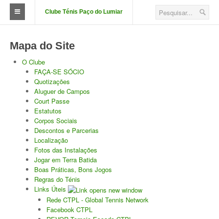
Clube Ténis Paço do Lumiar
O Clube
Mapa do Site
FAÇA-SE SÓCIO
O Clube
FAÇA-SE SÓCIO
Quotizações
Quotizações
Aluguer de Campos
Aluguer de Campos
Court Passe
Estatutos
Court Passe
Corpos Sociais
Descontos e Parcerias
Estatutos
Localização
Fotos das Instalações
Corpos Sociais
Jogar em Terra Batida
Boas Práticas, Bons Jogos
Descontos e Parcerias
Regras do Ténis
Links Úteis
Localização
Rede CTPL - Global Tennis Network
Facebook CTPL
Fotos das Instalações