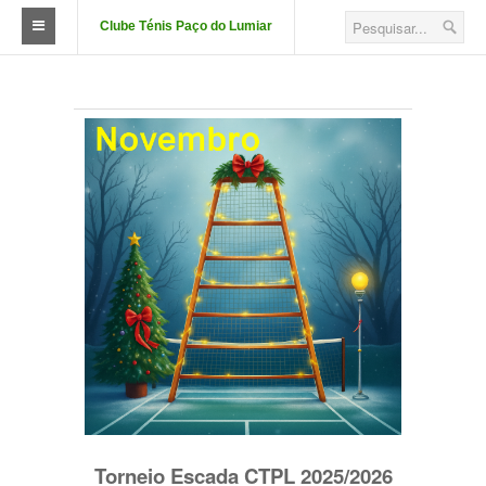
Clube Ténis Paço do Lumiar
O Clube
FAÇA-SE SÓCIO
Quotizações
Aluguer de Campos
Court Passe
Estatutos
Corpos Sociais
Descontos e Parcerias
Localização
Torneio Escada CTPL 2025/2026
Fotos das Instalações