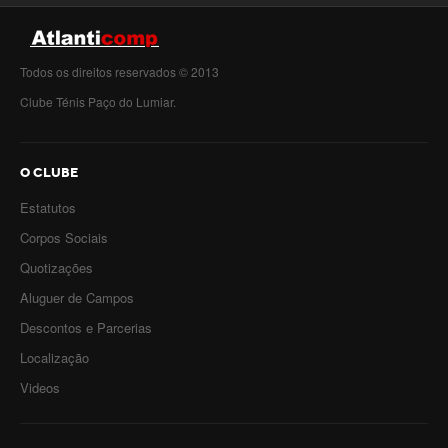
Todos os direitos reservados © 2013
Clube Ténis Paço do Lumiar.
O CLUBE
Estatutos
Corpos Sociais
Quotizações
Aluguer de Campos
Descontos e Parcerias
Localização
Videos