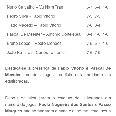
Nuno Carvalho – Vu Nam Tran
5-7; 6-4; 1-0
Torneio Open Primavera
Pedro Silva - Fábio Vitório
7-5; 7-5
Veteranos B Lumiar
Tiago Macedo – Fábio Vitório
7-6; 6-4
Lumiar Kids Cup XV
Pascal De Meester – António Côrte-Real
6-4; 4-6; 1-0
Masters REVOR e Torneio Social
Bruno Lopes – Pedro Mendes
7-5; 5-7; 1-0
João Ramires - Carlos Tarilonte
Open Luis Alves
7-6; 7-5
Lumiar Kids Open XV
Destaca-se a presença de
Fábio Vitório
e
Pascal De
Torneio Open Aniversário
Meester
, em dois jogos
, na lista das partidas mais
equilibradas.
Smashtour 2016
Taça Flores Marques
Depois de alcançarem o estatuto de milionários em
número de jogos,
Paulo Nogueira dos Santos
e
Vasco
Torneios Inverno e Natal
Marques
não abrandaram o ritmo e atingiram este mês a
Torneio Social de Inverno