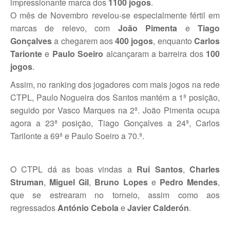
impressionante marca dos
1100 jogos
.
O mês de Novembro revelou-se especialmente fértil em
Galeria 2017
marcas de relevo, com
João Pimenta
e
Tiago
Masters Revor 2017
Gonçalves
a chegarem aos
400 jogos
, enquanto
Carlos
Galeria 2015
Tarionte
e
Paulo Soeiro
alcançaram a barreira dos
100
Torneio Jovens Esperanças VII
jogos
.
Torneio Super Jovem V
Assim, no ranking dos jogadores com mais jogos na rede
CTPL, Paulo Nogueira dos Santos mantém a 1ª posição,
Torneio Jovens Esperanças VI
seguido por Vasco Marques na 2ª. João Pimenta ocupa
agora a 23ª posição, Tiago Gonçalves a 24ª, Carlos
Lumiar Open XIII
Tarilonte a 69ª e Paulo Soeiro a 70.ª.
1ª Experiência de Ténis
Masters Jaguar Automóveis Lisboa
O CTPL
dá
as boas vindas a
Rui Santos
,
Charles
Struman
,
Miguel Gil
,
Bruno Lopes
e
Pedro Mendes
,
Lumiar Kids Cup XIV
que se estrearam no torneio, assim como aos
regressados
António Cebola
e
Javier Calderón
.
Lumiar Kids Open XIV
Torneio de Verão