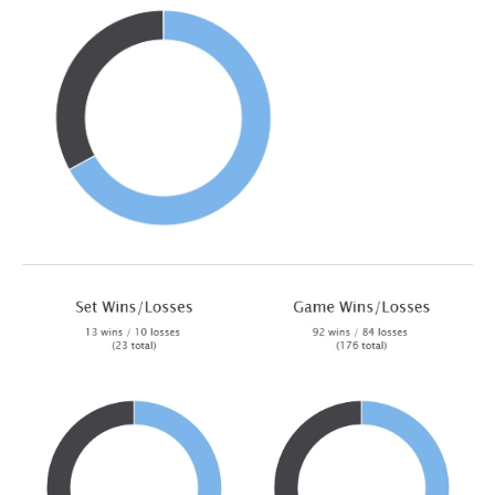
Torneio Raqueta por um Sorriso
Masters Torneio Escada
Inter-Clubes +35
Galeria 2012
Lumiar Kids Open XI
Smashtour
Galeria 2011
Inter-Clubes +35
Inter-Clubes Seniores
Masters Torneio Escada
Torneio Raqueta por um Sorriso
Contactos