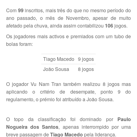
Com
99
inscritos, mais três do que no mesmo período do
Jogar em Terra Batida
ano passado, o mês de Novembro, apesar de muito
Boas Práticas, Bons Jogos
afetado pela chuva, ainda assim contabilizou
106
jogos.
Regras do Ténis
Os jogadores mais activos e premiados com um tubo de
bolas foram:
Links Úteis
Tiago Macedo
9 jogos
João Sousa
8 jogos
Azinhaga da Fonte Velha 32 Paço do Lumiar - Lisboa 1600-461
geral.ctpl@gmail.com
O jogador Vu Nam Tran também realizou 8 jogos mas
965486199 - incluindo
Marcação de Courts
aplicando o critério de desempate, ponto 9 do
Enviar E-mail através de Formulário
regulamento, o prémio foi atribuído a João Sousa.
Escola
O topo da classificação foi dominado por
Paulo
Nogueira dos Santos
, apenas interrompido por uma
Torneios
breve passagem de
Tiago Macedo
pela liderança.