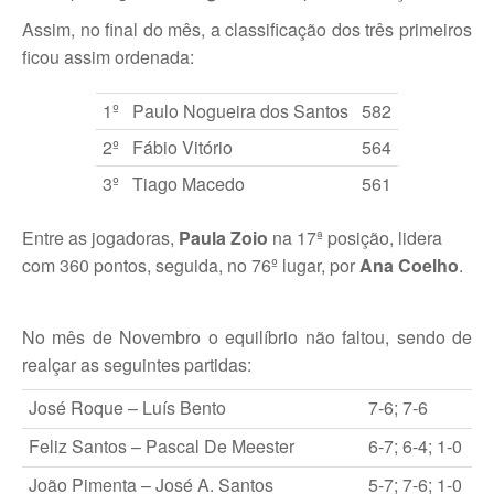
Torneios Sociais
Assim, no final do mês, a classificação dos três primeiros
ficou assim ordenada:
Torneios Oficiais
Torneios Escada
1º
Paulo Nogueira dos Santos
582
2º
Fábio Vitório
564
Notícias
3º
Tiago Macedo
561
Notícias do Clube
Entre as jogadoras,
Paula Zoio
na 17ª posição, lidera
Notícias Torneios Oficiais
com 360 pontos, seguida, no 76º lugar, por
Ana Coelho
.
Notícias Torneio Escada
Entrevistas
No mês de Novembro o equilíbrio não faltou, sendo de
realçar as seguintes partidas:
Fotografias
José Roque – Luís Bento
7-6; 7-6
Galeria 2016
Torneio Jovens Esperanças VIII
Feliz Santos – Pascal De Meester
6-7; 6-4; 1-0
João Pimenta – José A. Santos
5-7; 7-6; 1-0
Interclubes 2016