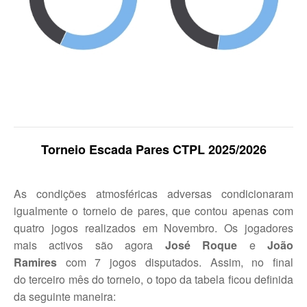
Mapa do Site
Clube Ténis Paço do Lumiar
Escola de Ténis e Centro de Treino
Torneio Escada Pares CTPL 202
5
/202
6
As condições atmosféricas adversas condicionaram
igualmente o torneio de pares, que contou apenas com
quatro jogos realizados em Novembro. Os jogadores
mais activos são agora
José Roque
e
João
Ramires
com 7 jogos disputados. Assim, no final
do terceiro mês do torneio, o topo da tabela ficou definida
da seguinte maneira: