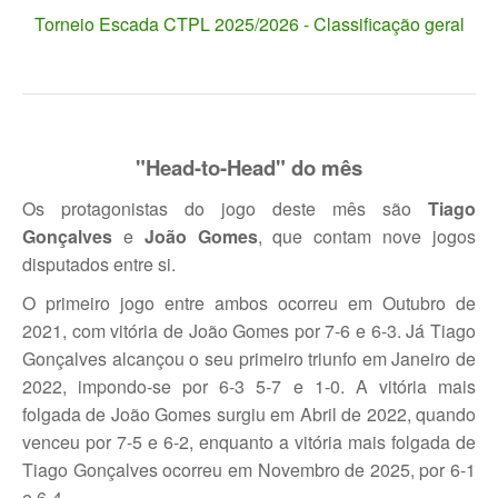
Torneio Escada CTPL 2025/2026 - Classificação geral
Taça Flores Marques
Circuito de Veteranos CTPL III
Smashtour 2015
"Head-to-Head" do mês
Circuito de Veteranos CTPL IV
Os protagonistas do jogo deste mês são
Tiago
Galeria 2014
Gonçalves
e
João Gomes
, que contam nove jogos
Torneio Jovens Esperanças IV
disputados entre si.
Torneio Super Jovem IV
O primeiro jogo entre ambos ocorreu em Outubro de
2021, com vitória de João Gomes por 7-6 e 6-3. Já Tiago
Torneio Jovens Esperanças V
Gonçalves alcançou o seu primeiro triunfo em Janeiro de
2022, impondo-se por 6-3 5-7 e 1-0. A vitória mais
Open Ano Novo
folgada de João Gomes surgiu em Abril de 2022, quando
Torneio ACPA I
venceu por 7-5 e 6-2, enquanto a vitória mais folgada de
Tiago Gonçalves ocorreu em Novembro de 2025, por 6-1
Inter-Clubes +45
e 6-4.