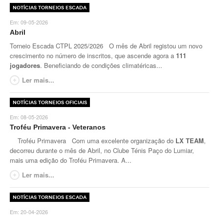
Notícias Torneios Escada
Torneio ACPA II
Em:
09-05-2026
Lumiar Open XII
Abril
Torneio Escada CTPL 2025/2026 O mês de Abril registou um novo
CTPL vs Vamos Tennis Club (RUS)
crescimento no número de inscritos, que ascende agora a
111
jogadores
. Beneficiando de condições climatéricas...
Masters do Torneio Escada
Ler mais...
Lumiar Kids Cup XIII
Notícias Torneios Oficiais
Torneio Inauguração das Bancadas
Em:
08-05-2026
Troféu Primavera - Veteranos
Torneio Extracarnes III
Troféu Primavera Com uma excelente organização do
LX TEAM
,
decorreu durante o mês de Abril, no Clube Ténis Paço do Lumiar,
Torneio Extracarnes IV
mais uma edição do Troféu Primavera. A...
Galeria 2013
Ler mais...
Open S. Martinho
Notícias Torneios Escada
Open Aniversário
Em:
20-04-2026