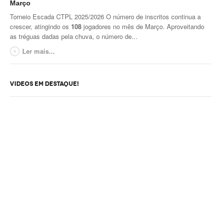
Torneio Raqueta por um Sorriso
Março
Torneio Escada CTPL 2025/2026 O número de inscritos continua a
Masters Torneio Escada
crescer, atingindo os
108
jogadores no mês de Março. Aproveitando
as tréguas dadas pela chuva, o número de...
Inter-Clubes +35
Ler mais...
Galeria 2012
Lumiar Kids Open XI
VIDEOS EM DESTAQUE!
Smashtour
Galeria 2011
Inter-Clubes +35
Inter-Clubes Seniores
Masters Torneio Escada
Torneio Raqueta por um Sorriso
Contactos