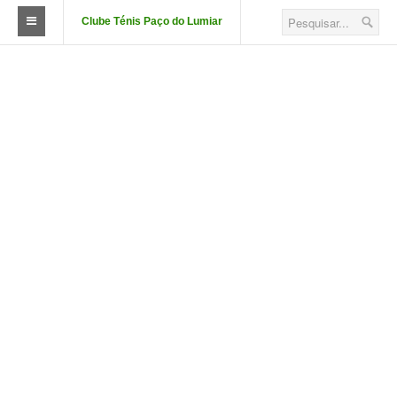
Clube Ténis Paço do Lumiar
O Clube
FAÇA-SE SÓCIO
Quotizações
Aluguer de Campos
Court Passe
Estatutos
Corpos Sociais
Descontos e Parcerias
Localização
Fotos das Instalações