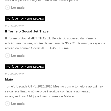
Ler mais...
Taça Flores Marques
Notícias Torneios Escada
Circuito de Veteranos CTPL III
Em:
24-06-2026
Smashtour 2015
II Torneio Social Jet Travel
II Torneio Social JET TRAVEL
Depois do sucesso da primeira
Circuito de Veteranos CTPL IV
edição, realizou-se, no fim de semana de 30 e 31 de maio, a segunda
edição do Torneio Social JET TRAVEL, uma...
Galeria 2014
Ler mais...
Torneio Jovens Esperanças IV
Torneio Super Jovem IV
Notícias Torneios Escada
Em:
06-06-2026
Torneio Jovens Esperanças V
Maio
Open Ano Novo
Torneio Escada CTPL 2025/2026 Mesmo com o torneio a aproximar-
se da reta final, o número de inscritos continua a aumentar,
alcançando os 114 jogadores no mês de Maio e...
Torneio ACPA I
Ler mais...
Inter-Clubes +45