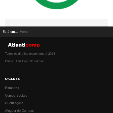
Está em...
Home
Todos os direitos reservados © 2013
Clube Ténis Paço do Lumiar.
O CLUBE
Estatutos
Corpos Sociais
Quotizações
Aluguer de Campos