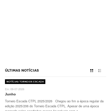
Galeria 2017
Masters Revor 2017
Galeria 2015
Torneio Jovens Esperanças VII
Torneio Super Jovem V
Torneio Jovens Esperanças VI
Lumiar Open XIII
1ª Experiência de Ténis
ÚLTIMAS NOTÍCIAS
Masters Jaguar Automóveis Lisboa
Notícias Torneios Escada
Em:
09-07-2026
Lumiar Kids Cup XIV
Junho
Lumiar Kids Open XIV
Torneio Escada CTPL 2025/2026 Chegou ao fim a época regular da
edição 2025/206 do Torneio Escada CTPL. Apesar de uma época
Torneio de Verão
marcada pelas condições menos favoráveis para a...