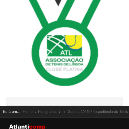
Está em...
Home
Fotografias
Galeria 2015
1ª Experiência de Ténis