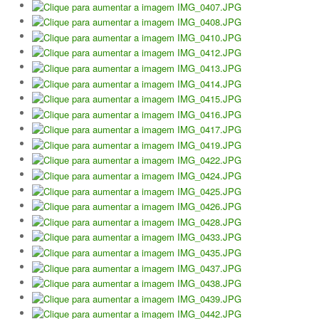
Galeria 2017
Masters Revor 2017
Galeria 2015
Torneio Jovens Esperanças VII
Torneio Super Jovem V
Torneio Jovens Esperanças VI
Lumiar Open XIII
1ª Experiência de Ténis
Masters Jaguar Automóveis Lisboa
Lumiar Kids Cup XIV
Lumiar Kids Open XIV
Torneio de Verão