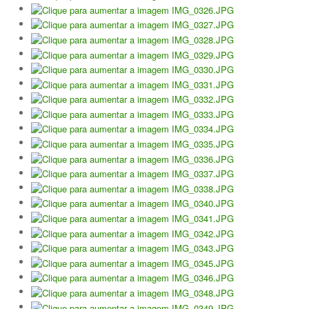
Jogar em Terra Batida
Boas Práticas, Bons Jogos
Regras do Ténis
Links Úteis
Azinhaga da Fonte Velha 32 Paço do Lumiar - Lisboa 1600-461
geral.ctpl@gmail.com
965486199 - incluindo
Marcação de Courts
Enviar E-mail através de Formulário
Escola
Torneios