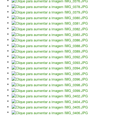
Torneio Open Primavera
Veteranos B Lumiar
Lumiar Kids Cup XV
Masters REVOR e Torneio Social
Open Luis Alves
Lumiar Kids Open XV
Torneio Open Aniversário
Smashtour 2016
Taça Flores Marques
Torneios Inverno e Natal
Torneio Social de Inverno