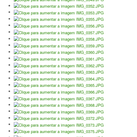
Torneios Sociais
Torneios Oficiais
Torneios Escada
Notícias
Notícias do Clube
Notícias Torneios Oficiais
Notícias Torneio Escada
Entrevistas
Fotografias
Galeria 2016
Torneio Jovens Esperanças VIII
Interclubes 2016