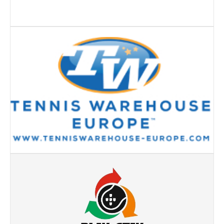
Torneio Raqueta por um Sorriso
Masters Torneio Escada
Inter-Clubes +35
Galeria 2012
Lumiar Kids Open XI
Smashtour
Galeria 2011
Inter-Clubes +35
Inter-Clubes Seniores
Masters Torneio Escada
Torneio Raqueta por um Sorriso
Contactos