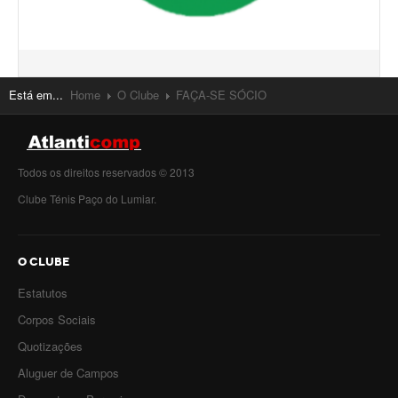
Está em...
Home
O Clube
FAÇA-SE SÓCIO
Todos os direitos reservados © 2013
Clube Ténis Paço do Lumiar.
O CLUBE
Estatutos
Corpos Sociais
Quotizações
Aluguer de Campos