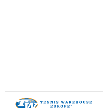
Torneio Open Primavera
Veteranos B Lumiar
Lumiar Kids Cup XV
Masters REVOR e Torneio Social
Open Luis Alves
Lumiar Kids Open XV
Torneio Open Aniversário
Smashtour 2016
Taça Flores Marques
Torneios Inverno e Natal
Torneio Social de Inverno