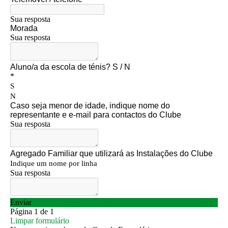
Jogar em Terra Batida
Boas Práticas, Bons Jogos
Regras do Ténis
Links Úteis
Azinhaga da Fonte Velha 32 Paço do Lumiar - Lisboa 1600-461
geral.ctpl@gmail.com
965486199 - incluindo
Marcação de Courts
Enviar E-mail através de Formulário
Escola
Torneios