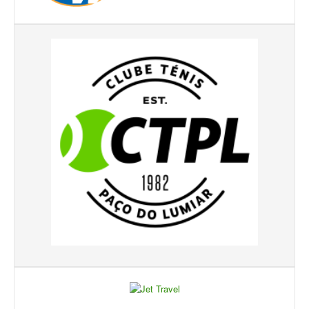
Galeria 2017
Masters Revor 2017
Galeria 2015
Torneio Jovens Esperanças VII
Torneio Super Jovem V
Torneio Jovens Esperanças VI
Lumiar Open XIII
1ª Experiência de Ténis
Masters Jaguar Automóveis Lisboa
Lumiar Kids Cup XIV
Lumiar Kids Open XIV
Torneio de Verão