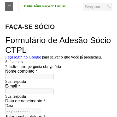
Clube Ténis Paço do Lumiar
O Clube
FAÇA-SE SÓCIO
FAÇA-SE SÓCIO
Quotizações
Aluguer de Campos
Court Passe
Estatutos
Corpos Sociais
Descontos e Parcerias
Localização
Fotos das Instalações