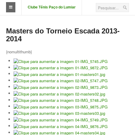
Clube Ténis Paço do Lumiar
O Clube
Masters do Torneio Escada 2013-
FAÇA-SE SÓCIO
2014
Quotizações
{nomultithumb}
Aluguer de Campos
Court Passe
Estatutos
Corpos Sociais
Descontos e Parcerias
Localização
Fotos das Instalações