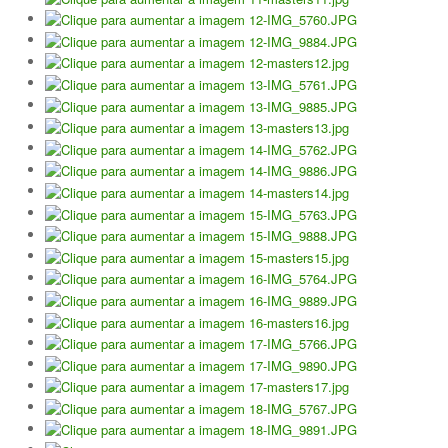
Torneios Sociais
Torneios Oficiais
Torneios Escada
Notícias
Notícias do Clube
Notícias Torneios Oficiais
Notícias Torneio Escada
Entrevistas
Fotografias
Galeria 2016
Torneio Jovens Esperanças VIII
Interclubes 2016