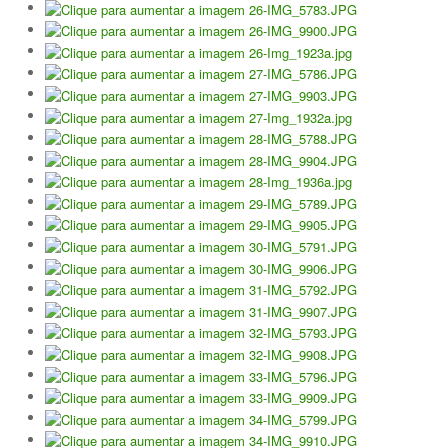
Galeria 2017
Masters Revor 2017
Galeria 2015
Torneio Jovens Esperanças VII
Torneio Super Jovem V
Torneio Jovens Esperanças VI
Lumiar Open XIII
1ª Experiência de Ténis
Masters Jaguar Automóveis Lisboa
Lumiar Kids Cup XIV
Lumiar Kids Open XIV
Torneio de Verão