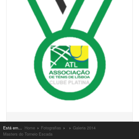
Está em...
Home
Fotografias
Galeria 2014
Masters do Torneio Escada