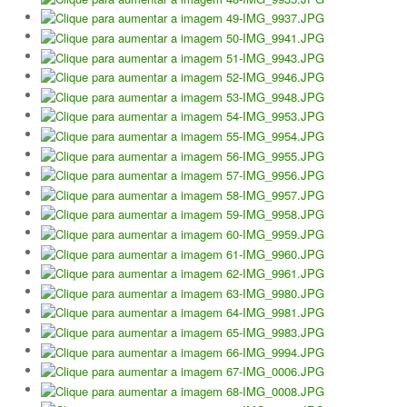
Torneio ACPA II
Lumiar Open XII
CTPL vs Vamos Tennis Club (RUS)
Masters do Torneio Escada
Lumiar Kids Cup XIII
Torneio Inauguração das Bancadas
Torneio Extracarnes III
Torneio Extracarnes IV
Galeria 2013
Open S. Martinho
Open Aniversário