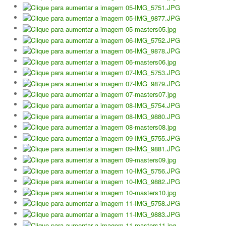
Jogar em Terra Batida
Boas Práticas, Bons Jogos
Regras do Ténis
Links Úteis
Azinhaga da Fonte Velha 32 Paço do Lumiar - Lisboa 1600-461
geral.ctpl@gmail.com
965486199 - incluindo
Marcação de Courts
Enviar E-mail através de Formulário
Escola
Torneios