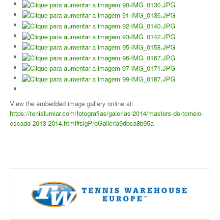
Mapa do Site
Clube Ténis Paço do Lumiar
Escola de Ténis e Centro de Treino
View the embedded image gallery online at:
https://tenislumiar.com/fotografias/galerias-2014/masters-do-torneio-
escada-2013-2014.html#sigProGalleria9dbca8b95a