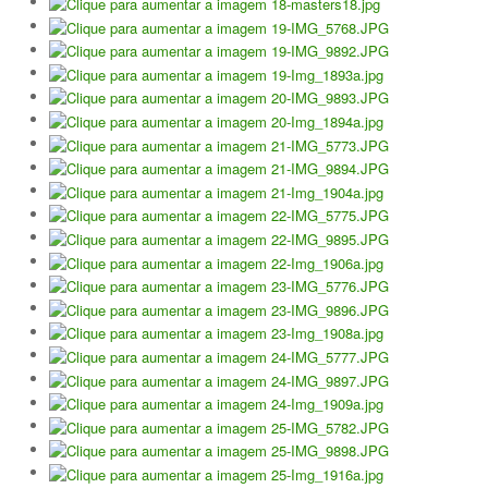
Torneio Open Primavera
Veteranos B Lumiar
Lumiar Kids Cup XV
Masters REVOR e Torneio Social
Open Luis Alves
Lumiar Kids Open XV
Torneio Open Aniversário
Smashtour 2016
Taça Flores Marques
Torneios Inverno e Natal
Torneio Social de Inverno