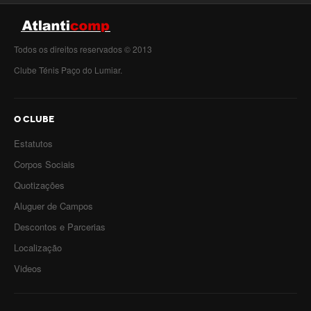
Todos os direitos reservados © 2013
Clube Ténis Paço do Lumiar.
O CLUBE
Estatutos
Corpos Sociais
Quotizações
Aluguer de Campos
Descontos e Parcerias
Localização
Videos