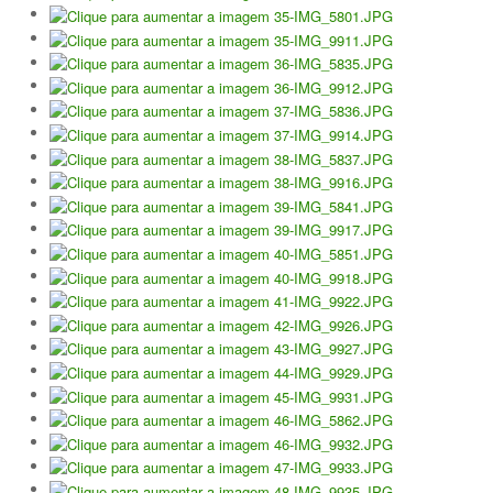
Taça Flores Marques
Circuito de Veteranos CTPL III
Smashtour 2015
Circuito de Veteranos CTPL IV
Galeria 2014
Torneio Jovens Esperanças IV
Torneio Super Jovem IV
Torneio Jovens Esperanças V
Open Ano Novo
Torneio ACPA I
Inter-Clubes +45