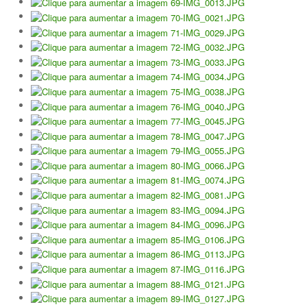
Torneio Raqueta por um Sorriso
Masters Torneio Escada
Inter-Clubes +35
Galeria 2012
Lumiar Kids Open XI
Smashtour
Galeria 2011
Inter-Clubes +35
Inter-Clubes Seniores
Masters Torneio Escada
Torneio Raqueta por um Sorriso
Contactos