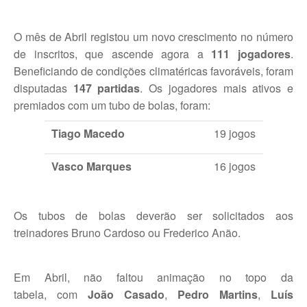
Jogar em Terra Batida
O mês de Abril registou um novo crescimento no número
Boas Práticas, Bons Jogos
de inscritos, que ascende agora a
111 jogadores
.
Beneficiando de condições climatéricas favoráveis, foram
Regras do Ténis
disputadas
147
partidas
. Os jogadores mais ativos e
premiados com um tubo de bolas, foram:
Links Úteis
Tiago Macedo
19 jogos
Azinhaga da Fonte Velha 32 Paço do Lumiar - Lisboa 1600-461
Vasco Marques
16 jogos
geral.ctpl@gmail.com
965486199 - incluindo
Marcação de Courts
Os tubos de bolas deverão ser solicitados aos
Enviar E-mail através de Formulário
treinadores Bruno Cardoso ou Frederico Anão.
Escola
Em Abril, não faltou animação no topo da
Torneios
tabela, com
João Casado
,
Pedro Martins
,
Luís