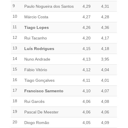
Mapa do Site
9
Paulo Nogueira dos Santos
4,29
4,31
Clube Ténis Paço do Lumiar
10
Márcio Costa
4,27
4,28
Escola de Ténis e Centro de Treino
11
Tiago Lopes
4,26
4,36
12
Rui Tacanho
4,20
4,17
13
Luís Rodrigues
4,15
4,18
14
Nuno Andrade
4,13
3,95
15
Fábio Vitório
4,12
4,04
16
Tiago Gonçalves
4,11
4,01
17
Francisco Sarmento
4,10
4,07
18
Rui Garcês
4,06
4,08
19
Pascal De Meester
4,06
4,06
20
Diogo Romão
4,05
4,09