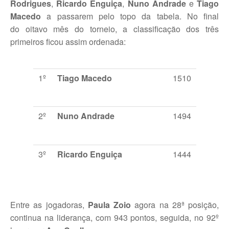
Rodrigues
,
Ricardo Enguiça
,
Nuno Andrade
e
Tiago
Torneios Sociais
Macedo
a passarem pelo topo da tabela. No final
Torneios Oficiais
do oitavo mês do torneio, a classificação dos três
primeiros ficou assim ordenada:
Torneios Escada
Notícias
1º
Tiago Macedo
1510
Notícias do Clube
Notícias Torneios Oficiais
2º
Nuno Andrade
1494
Notícias Torneio Escada
Entrevistas
3º
Ricardo Enguiça
1444
Fotografias
Galeria 2016
Entre as jogadoras,
Paula Zoio
agora na 28ª posição,
Torneio Jovens Esperanças VIII
continua na liderança, com 943 pontos, seguida, no 92º
Interclubes 2016