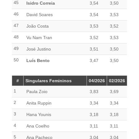
45
Isidro Correia
3,54
3,50
46
David Soares
3,54
3,53
47
João Costa
3,53
3,52
48
Vu Nam Tran
3,52
3,53
49
José Justino
3,51
3,50
50
Luís Bento
3,47
3,50
#
Singulares Femininos
04/2026
02/2026
1
Paula Zoio
3,83
3,69
2
Anita Ruppin
3,34
3,34
3
Hana Younis
3,18
3,18
4
Ana Coelho
3,11
3,11
5
Ana Pacheco
3,04
3,04