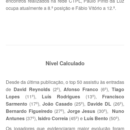
encontros realizados na rede CTPL, Paulo Pinto da Luz
Torneio ACPA II
ocupa atualmente a 8.ª posição e Fábio Vitório a 12.ª.
Lumiar Open XII
CTPL vs Vamos Tennis Club (RUS)
Masters do Torneio Escada
Lumiar Kids Cup XIII
Nível Calculado
Torneio Inauguração das Bancadas
Torneio Extracarnes III
Desde da última publicação, o top 50 assistiu às entradas
de
David Reynolds
(2º),
Afonso Franco
(6º),
Tiago
Torneio Extracarnes IV
Lopes
(11º),
Luís Rodrigues
(13º),
Francisco
Galeria 2013
Sarmento
(17º),
João Casado
(25º),
Davide DL
(26º),
Open S. Martinho
Bernardo Figueiredo
(27º),
Jorge Jesus
(30º),
Nuno
Antunes
(37º),
Isidro Correia
(45º) e
Luís Bento
(50º).
Open Aniversário
Os jogadores que evidenciaram maior evolução foram