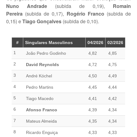
Torneio Raqueta por um Sorriso
Nuno Andrade
(subida de 0,19),
Romain
Pereira
(subida de 0,17),
Rogério Franco
(subida de
Masters Torneio Escada
0,15) e
Tiago Gonçalves
(subida de 0,10).
Inter-Clubes +35
Galeria 2012
#
Singulares Masculinos
04/2026
02/2026
Lumiar Kids Open XI
1
João Pedro Godinho
4,82
4,85
Smashtour
2
David Reynolds
4,72
4,75
Galeria 2011
3
Inter-Clubes +35
André Kóchel
4,50
4,49
4
Pedro Martins
4,45
4,44
Inter-Clubes Seniores
5
Tiago Macedo
4,41
4,42
Masters Torneio Escada
6
Afonso Franco
4,39
4,34
Torneio Raqueta por um Sorriso
7
Mateus Almeida
4,35
4,34
Contactos
8
Ricardo Enguiça
4,33
4,33