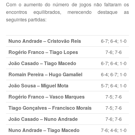
Com o aumento do número de jogos não faltaram os
Galeria 2017
encontros equilibrados, merecendo destaque as
Masters Revor 2017
seguintes partidas:
Galeria 2015
Torneio Jovens Esperanças VII
Nuno Andrade – Cristovão Reis
6-7; 6-4; 1-0
Torneio Super Jovem V
Rogério Franco – Tiago Lopes
7-6; 7-6
Torneio Jovens Esperanças VI
João Casado – Tiago Macedo
6-7; 6-4; 1-0
Lumiar Open XIII
Romain Pereira – Hugo Gamaliel
6-4; 6-7; 1-0
João Sousa – Miguel Mota
5-7; 6-4; 1-0
1ª Experiência de Ténis
Rogério Franco – Vasco Marques
7-5; 7-6
Masters Jaguar Automóveis Lisboa
Tiago Gonçalves – Francisco Morais
7-5; 7-6
Lumiar Kids Cup XIV
João Casado – Nuno Andrade
7-6; 7-6
Lumiar Kids Open XIV
Nuno Andrade – Tiago Macedo
7-6; 4-6; 1-0
Torneio de Verão