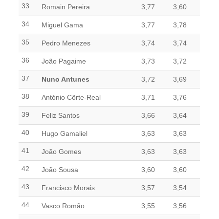
33
Romain Pereira
3,77
3,60
34
Miguel Gama
3,77
3,78
35
Pedro Menezes
3,74
3,74
36
João Pagaime
3,73
3,72
37
Nuno Antunes
3,72
3,69
38
António Côrte-Real
3,71
3,76
39
Feliz Santos
3,66
3,64
40
Hugo Gamaliel
3,63
3,63
41
João Gomes
3,63
3,63
42
João Sousa
3,60
3,60
43
Francisco Morais
3,57
3,54
44
Vasco Romão
3,55
3,56