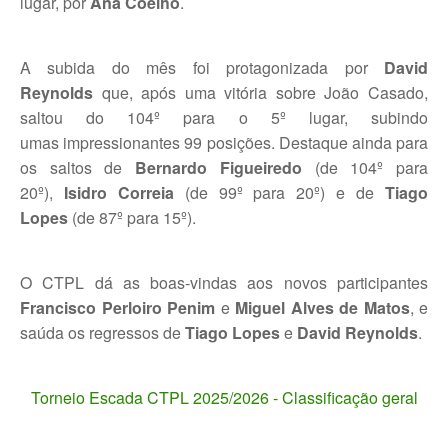
lugar, por
Ana Coelho
.
Torneio Open Primavera
A subida do mês foi protagonizada por
David
Veteranos B Lumiar
Reynolds
que, após uma vitória sobre João Casado,
saltou do 104º para o 5º lugar, subindo
Lumiar Kids Cup XV
umas impressionantes 99 posições. Destaque ainda para
Masters REVOR e Torneio Social
os saltos de
Bernardo Figueiredo
(de 104º para
20º),
Isidro Correia
(de 99º para 20º) e de
Tiago
Open Luis Alves
Lopes
(de 87º para 15º).
Lumiar Kids Open XV
O CTPL dá as boas-vindas aos novos participantes
Torneio Open Aniversário
Francisco Perloiro Penim
e
Miguel Alves de Matos
, e
Smashtour 2016
saúda os regressos de
Tiago Lopes
e
David Reynolds
.
Taça Flores Marques
Torneio Escada CTPL 2025/2026 - Classificação geral
Torneios Inverno e Natal
Torneio Social de Inverno