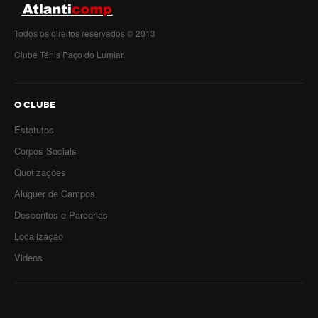
Todos os direitos reservados © 2013
Clube Ténis Paço do Lumiar.
O CLUBE
Estatutos
Corpos Sociais
Quotizações
Aluguer de Campos
Descontos e Parcerias
Localização
Videos