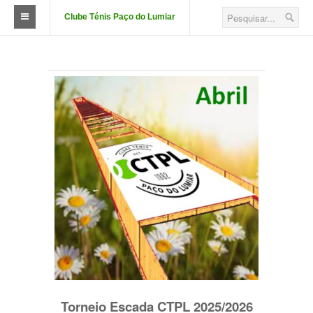
Clube Ténis Paço do Lumiar
O Clube
FAÇA-SE SÓCIO
Quotizações
Aluguer de Campos
Court Passe
Estatutos
Corpos Sociais
Descontos e Parcerias
Localização
Torneio Escada CTPL 2025/2026
Fotos das Instalações