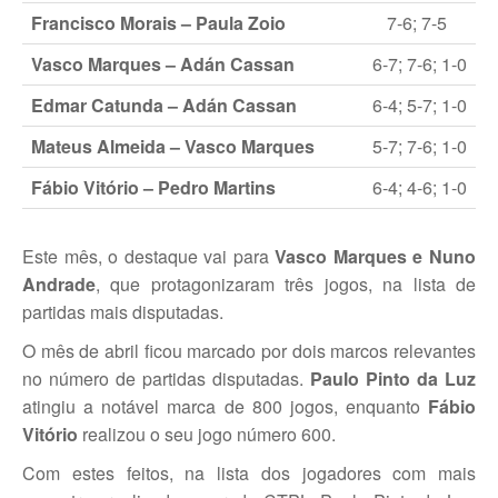
Francisco Morais – Paula Zoio
7-6; 7-5
Taça Flores Marques
Vasco Marques – Adán Cassan
6-7; 7-6; 1-0
Circuito de Veteranos CTPL III
Edmar Catunda – Adán Cassan
6-4; 5-7; 1-0
Smashtour 2015
Mateus Almeida – Vasco Marques
5-7; 7-6; 1-0
Circuito de Veteranos CTPL IV
Fábio Vitório – Pedro Martins
6-4; 4-6; 1-0
Galeria 2014
Torneio Jovens Esperanças IV
Este mês, o destaque vai para
Vasco Marques e Nuno
Andrade
, que protagonizaram três jogos, na lista de
Torneio Super Jovem IV
partidas mais disputadas.
Torneio Jovens Esperanças V
O mês de abril ficou marcado por dois marcos relevantes
no número de partidas disputadas.
Paulo Pinto da Luz
Open Ano Novo
atingiu a notável marca de 800 jogos, enquanto
Fábio
Vitório
Torneio ACPA I
realizou o seu jogo número 600.
Com estes feitos, na lista dos jogadores com mais
Inter-Clubes +45