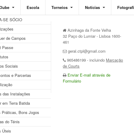
Clube
Escola
Torneios
Notícias
Fotograf
A-SE SÓCIO
izações
orneio Social de Inverno
Azinhaga da Fonte Velha
32 Paço do Lumiar - Lisboa 1600-
uer de Campos
461
t Passe
LERIA DE FOTOS
geral.ctpl@gmail.com
tutos
965486199 - incluindo
Marcação
os Sociais
de Courts
Enviar E-mail através de
ontos e Parcerias
Formulário
lização
s das Instalações
r em Terra Batida
 Práticas, Bons Jogos
as do Ténis
s Úteis