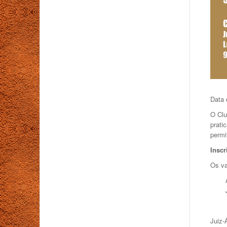
Data 
O Clu
prati
permi
Inscr
Os va
Juiz-