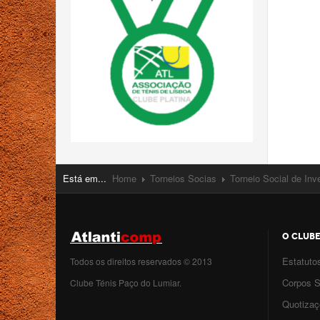
Está em...
Home
Torneios Socias
Torneio Social de Inv
O CLUB
Estatuto
Todos os direitos reservados © 2013
Corpos S
Clube Ténis Paço do Lumiar.
Quotiza