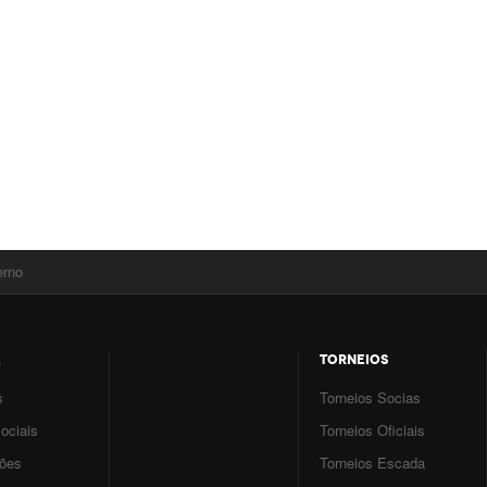
erno
E
TORNEIOS
s
Torneios Socias
ociais
Torneios Oficiais
ções
Torneios Escada