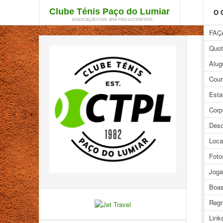
Clube Ténis Paço do Lumiar
O 
ASSOCIAÇÃO CIVIL SEM FINS LUCRATIVOS
FAÇ
Quot
T
Alug
Cour
GA
Esta
Corp
Desc
Loca
Foto
Joga
Boas
Regr
Link