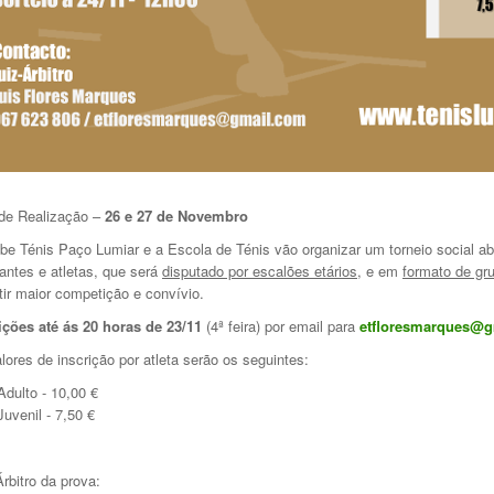
de Realização –
26 e 27
de Novembro
be Ténis Paço Lumiar e a Escola de Ténis vão organizar um torneio social ab
cantes e atletas, que será
disputado por escalões etários
, e em
formato de gr
tir maior competição e convívio.
ições até ás 20 horas de 23/11
(4ª feira) por email para
etfloresmarques@g
lores de inscrição por atleta serão os seguintes:
Adulto - 10,00 €
Juvenil - 7,50 €
Árbitro da prova: