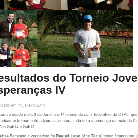
esultados do Torneio Jov
speranças IV
licado em
15 janeiro 2014
zou-se desde o dia 2 de Janeiro o 1º torneio de cariz federativo do CTPL, qu
téricas extremamente adversas, contou ainda com a presença de mais de 2 
ões Sub14 e Sub18.
b14 Feminino a vencedora foi
Raquel Lopo
(Ace Team) tendo ficando em 2