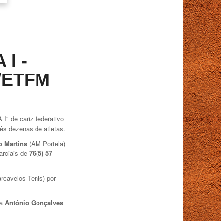
 I -
L/ETFM
I" de cariz federativo
ês dezenas de atletas.
o Martins
(AM Portela)
arciais de
76(5) 57
rcavelos Tenis) por
ra
António Gonçalves