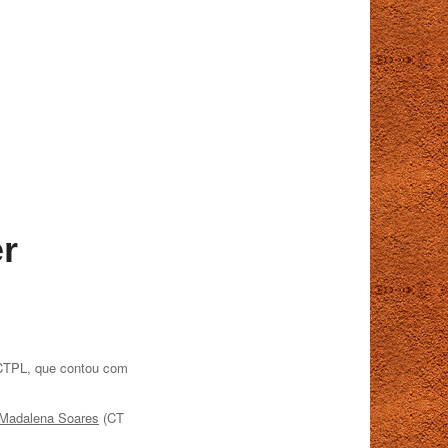
r
o CTPL, que contou com
Madalena Soares
(CT