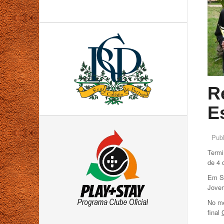
R
E
Pub
Termi
de 4 
Em Su
Joven
No me
final