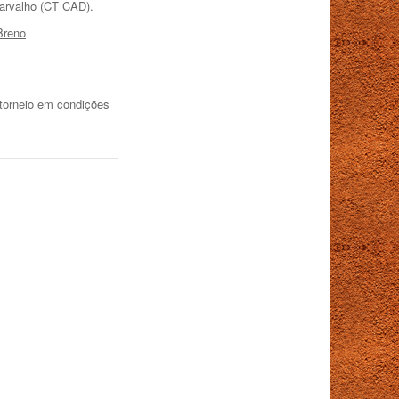
arvalho
(CT CAD).
Breno
torneio em condições