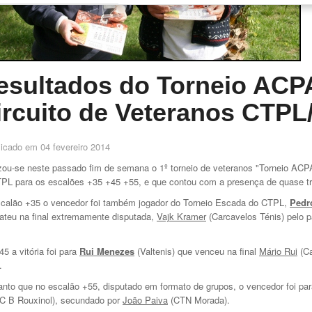
esultados do Torneio ACPA
ircuito de Veteranos CTP
licado em
04 fevereiro 2014
zou-se neste passado fim de semana o 1º torneio de veteranos "Torneio ACPA 
PL para os escalões +35 +45 +55, e que contou com a presença de quase tr
calão +35 o vencedor foi também jogador do Torneio Escada do CTPL,
Pedr
ateu na final extremamente disputada,
Vajk Kramer
(Carcavelos Ténis) pelo p
5 a vitória foi para
Rui Menezes
(Valtenis) que venceu na final
Mário Rui
(Ca
.
nto que no escalão +55, disputado em formato de grupos, o vencedor foi pa
 B Rouxinol), secundado por
João Paiva
(CTN Morada).