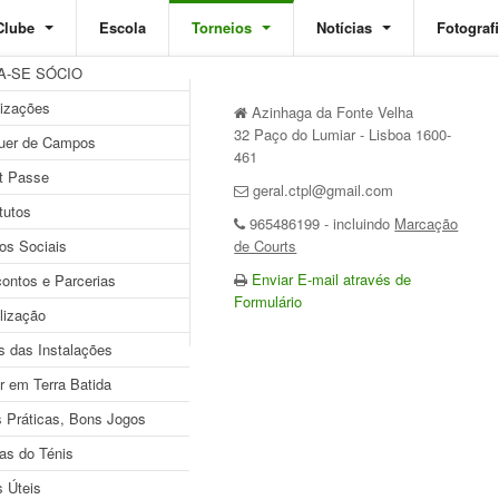
Clube
Escola
Torneios
Notícias
Fotograf
A-SE SÓCIO
izações
Azinhaga da Fonte Velha
32 Paço do Lumiar - Lisboa 1600-
uer de Campos
461
t Passe
geral.ctpl@gmail.com
tutos
965486199 - incluindo
Marcação
os Sociais
de Courts
Enviar E-mail através de
ontos e Parcerias
Formulário
lização
s das Instalações
r em Terra Batida
 Práticas, Bons Jogos
as do Ténis
s Úteis