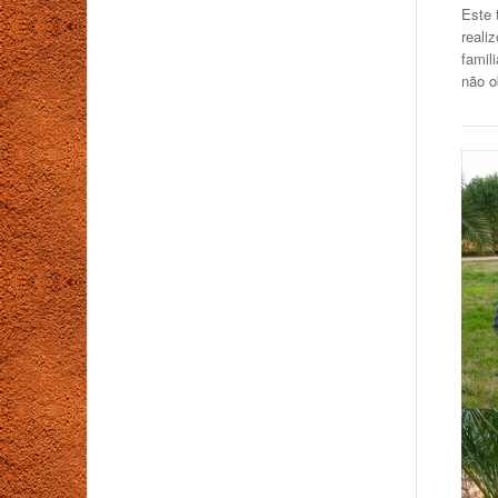
Este 
reali
famil
não o