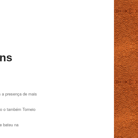
ens
m a presença de mais
do o também Torneio
e bateu na