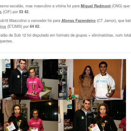
smo escalão, mas masculino a vitória foi para
Miguel Redmont
(CNG) que 
s
(CIF) por
53 42
.
b16 Masculino o vencedor foi para
Afonso Fazendeiro
(CT Jamor), que bat
iros
(ETJMS) por
64 62
.
alão de Sub 12 foi disputado em formato de grupos + eliminatórias, num total
cipantes.