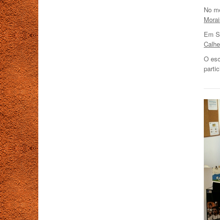
No me
Morai
Em Su
Calhe
O esc
parti