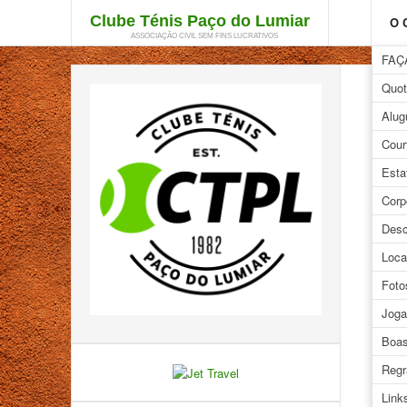
Clube Ténis Paço do Lumiar
O 
ASSOCIAÇÃO CIVIL SEM FINS LUCRATIVOS
FAÇ
Quot
Alug
Cour
Esta
Corp
Desc
Loca
Foto
Joga
Boas
Regr
Link