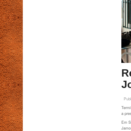
R
J
Pub
Termi
a pre
Em Su
Jamor