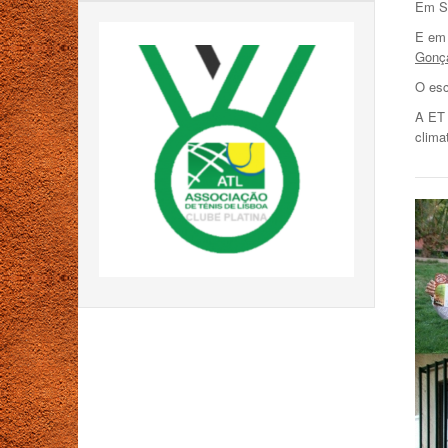
Em Su
E em 
Gonç
O esc
A ET 
clima