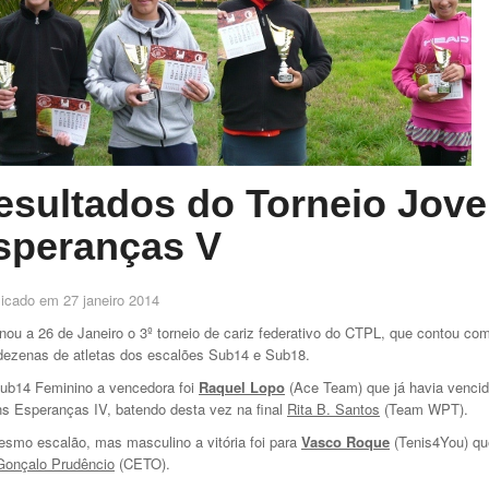
esultados do Torneio Jov
speranças V
licado em
27 janeiro 2014
nou a 26 de Janeiro o 3º torneio de cariz federativo do CTPL, que contou co
dezenas de atletas dos escalões Sub14 e Sub18.
b14 Feminino a vencedora foi
Raquel Lopo
(Ace Team) que já havia venci
s Esperanças IV, batendo desta vez na final
Rita B. Santos
(Team WPT).
smo escalão, mas masculino a vitória foi para
Vasco Roque
(Tenis4You) qu
Gonçalo Prudêncio
(CETO).