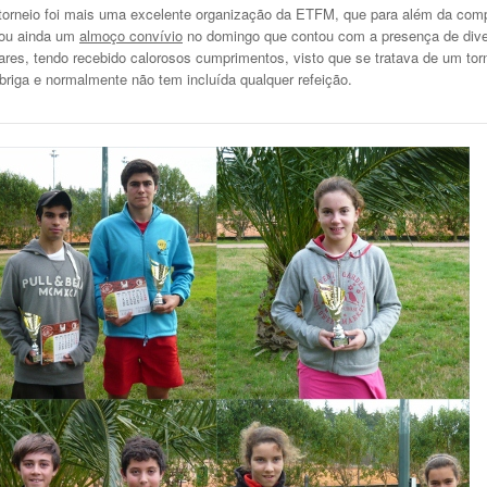
torneio foi mais uma excelente organização da ETFM, que para além da com
zou ainda um
almoço convívio
no domingo que contou com a presença de dive
iares, tendo recebido calorosos cumprimentos, visto que se tratava de um tor
briga e normalmente não tem incluída qualquer refeição.