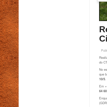
R
C
Pub
Reali
do CT
No es
que b
10/5
.
Em +4
64 60
Enqua
(GDRC