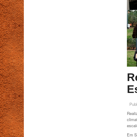
R
E
Pub
Reali
clima
escal
Em Su