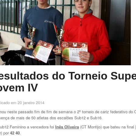
esultados do Torneio Supe
ovem IV
licado em
20 janeiro 2014
nou neste passado fim de fim de semana o 2º torneio de cariz federativo d
sença de mais de 50 atletas dos escalões Sub12 e Sub16.
b12 Feminino a vencedora foi
Inês Oliveira
(CT Montijo) que bateu na final
) por
42 40
.