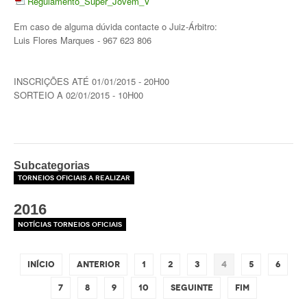
Regulamento_Super_Jovem_V
Mapa do Site
Em caso de alguma dúvida contacte o Juiz-Árbitro:
Clube Ténis Paço do Lumiar
Luis Flores Marques - 967 623 806
Escola de Ténis e Centro de Treino
INSCRIÇÕES ATÉ 01/01/2015 - 20H00
SORTEIO A 02/01/2015 - 10H00
Subcategorias
Torneios Oficiais a Realizar
2016
Notícias Torneios Oficiais
Início
Anterior
1
2
3
4
5
6
7
8
9
10
Seguinte
Fim