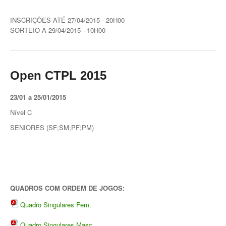
Torneio Open Primavera
INSCRIÇÕES ATÉ 27/04/2015 - 20H00
SORTEIO A 29/04/2015 - 10H00
Veteranos B Lumiar
Lumiar Kids Cup XV
Open CTPL 2015
Masters REVOR e Torneio Social
23/01 a 25/01/2015
Open Luis Alves
Nível C
Lumiar Kids Open XV
SENIORES (SF;SM;PF;PM)
Torneio Open Aniversário
Smashtour 2016
Taça Flores Marques
QUADROS COM ORDEM DE JOGOS:
Torneios Inverno e Natal
Quadro Singulares Fem.
Torneio Social de Inverno
Quadro Singulares Masc.