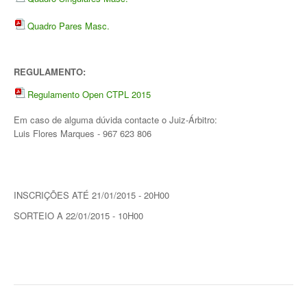
Galeria 2017
Quadro Pares Masc.
Masters Revor 2017
Galeria 2015
REGULAMENTO:
Torneio Jovens Esperanças VII
Regulamento Open CTPL 2015
Torneio Super Jovem V
Em caso de alguma dúvida contacte o Juiz-Árbitro:
Luis Flores Marques - 967 623 806
Torneio Jovens Esperanças VI
Lumiar Open XIII
1ª Experiência de Ténis
INSCRIÇÕES ATÉ 21/01/2015 - 20H00
SORTEIO A 22/01/2015 - 10H00
Masters Jaguar Automóveis Lisboa
Lumiar Kids Cup XIV
Lumiar Kids Open XIV
Torneio de Verão