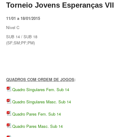
Torneio Jovens Esperanças VII
Taça Flores Marques
11/01 a 18/01/2015
Circuito de Veteranos CTPL III
Nível C
SUB 14 / SUB 18
Smashtour 2015
(SF;SM;PF;PM)
Circuito de Veteranos CTPL IV
Galeria 2014
Torneio Jovens Esperanças IV
QUADROS COM ORDEM DE JOGOS
:
Torneio Super Jovem IV
Quadro Singulares Fem. Sub 14
Torneio Jovens Esperanças V
Quadro Singulares Masc. Sub 14
Open Ano Novo
Quadro Pares Fem. Sub 14
Torneio ACPA I
Quadro Pares Masc. Sub 14
Inter-Clubes +45