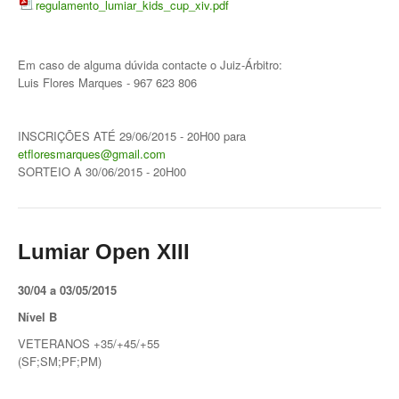
regulamento_lumiar_kids_cup_xiv.pdf
Jogar em Terra Batida
Em caso de alguma dúvida contacte o Juiz-Árbitro:
Boas Práticas, Bons Jogos
Luis Flores Marques - 967 623 806
Regras do Ténis
INSCRIÇÕES ATÉ 29/06/2015 - 20H00 para
Links Úteis
etfloresmarques@gmail.com
SORTEIO A 30/06/2015 - 20H00
Azinhaga da Fonte Velha 32 Paço do Lumiar - Lisboa 1600-461
geral.ctpl@gmail.com
Lumiar Open XIII
965486199 - incluindo
Marcação de Courts
Enviar E-mail através de Formulário
30/04 a 03/05/2015
Nível B
Escola
VETERANOS +35/+45/+55
(SF;SM;PF;PM)
Torneios