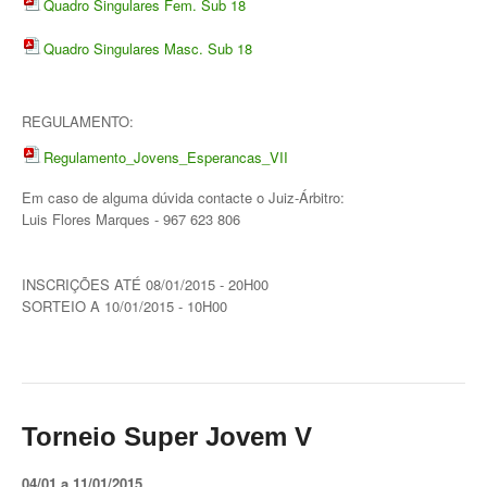
Quadro Singulares Fem. Sub 18
Torneio ACPA II
Quadro Singulares Masc. Sub 18
Lumiar Open XII
CTPL vs Vamos Tennis Club (RUS)
REGULAMENTO:
Masters do Torneio Escada
Regulamento_Jovens_Esperancas_VII
Em caso de alguma dúvida contacte o Juiz-Árbitro:
Lumiar Kids Cup XIII
Luis Flores Marques - 967 623 806
Torneio Inauguração das Bancadas
INSCRIÇÕES ATÉ 08/01/2015 - 20H00
Torneio Extracarnes III
SORTEIO A 10/01/2015 - 10H00
Torneio Extracarnes IV
Galeria 2013
Open S. Martinho
Torneio Super Jovem V
Open Aniversário
04/01 a 11/01/2015