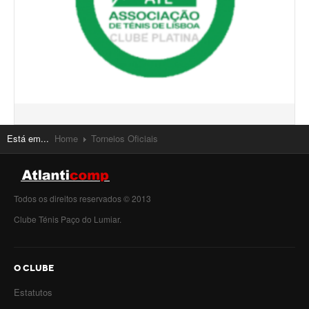
Está em...
Home
Torneios Oficiais
Todos os direitos reservados © 2013
Clube Ténis Paço do Lumiar.
O CLUBE
Estatutos