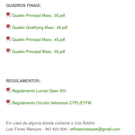
Torneios Sociais
QUADROS FINAIS:
Quadro Principal Masc. 35.pdf
Torneios Oficiais
Quadro Qualifying Masc. 45.pdf
Torneios Escada
Quadro Principal Masc. 45.pdf
Notícias
Quadro Principal Masc. 55.pdf
Notícias do Clube
Notícias Torneios Oficiais
Notícias Torneio Escada
REGULAMENTOS:
Entrevistas
Regulamento Lumiar Open XIII
Fotografias
Regulamento Circuito Veteranos CTPL/ETFM
Galeria 2016
Torneio Jovens Esperanças VIII
Em caso de alguma dúvida contacte o Juiz-Árbitro:
Luis Flores Marques - 967 623 806 /
etfloresmarques@gmail.com
Interclubes 2016