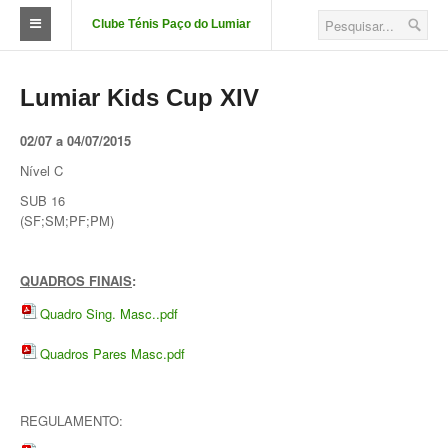
Clube Ténis Paço do Lumiar
O Clube
Lumiar Kids Cup XIV
FAÇA-SE SÓCIO
02/07 a 04/07/2015
Quotizações
Nível C
Aluguer de Campos
SUB 16
(SF;SM;PF;PM)
Court Passe
Estatutos
QUADROS FINAIS
:
Quadro Sing. Masc..pdf
Corpos Sociais
Quadros Pares Masc.pdf
Descontos e Parcerias
Localização
REGULAMENTO:
Fotos das Instalações