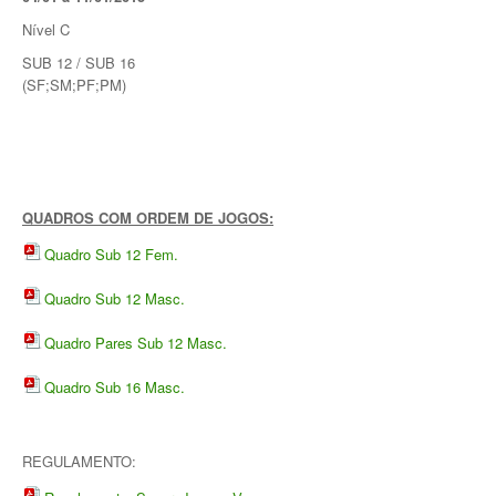
Torneio Raqueta por um Sorriso
Nível C
Masters Torneio Escada
SUB 12 / SUB 16
(SF;SM;PF;PM)
Inter-Clubes +35
Galeria 2012
Lumiar Kids Open XI
Smashtour
QUADROS COM ORDEM DE JOGOS:
Galeria 2011
Quadro Sub 12 Fem.
Inter-Clubes +35
Quadro Sub 12 Masc.
Inter-Clubes Seniores
Quadro Pares Sub 12 Masc.
Masters Torneio Escada
Quadro Sub 16 Masc.
Torneio Raqueta por um Sorriso
Contactos
REGULAMENTO: