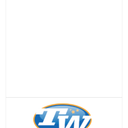
Torneio Raqueta por um Sorriso
Masters Torneio Escada
Inter-Clubes +35
Galeria 2012
Lumiar Kids Open XI
Smashtour
Galeria 2011
Inter-Clubes +35
Inter-Clubes Seniores
Masters Torneio Escada
Torneio Raqueta por um Sorriso
Contactos