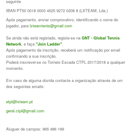
seguinte
Torneio Open Primavera
IBAN PT50 0018 0003 4525 9272 0208 8 (LXTEAM, Lda.)
Após pagamento, enviar comprovativo, identificando o nome do
Veteranos B Lumiar
jogador, para
lxteamtenis@gmail.com
Lumiar Kids Cup XV
Se ainda não está registado, registe-se na
GNT - Global Tennis
Network
, e faça
"Join Ladder"
.
Masters REVOR e Torneio Social
Após pagamento da inscrição, receberá um notificação por email
confirmando a sua inscrição.
Open Luis Alves
Poderá inscrever-se no Torneio Escada CTPL 2017/2018 a qualquer
momento.
Lumiar Kids Open XV
Em caso de alguma dúvida contacte a organização através de um
Torneio Open Aniversário
dos seguintes emails:
Smashtour 2016
etpl@lxteam.pt
Taça Flores Marques
geral.ctpl@gmail.com
Torneios Inverno e Natal
Aluguer de campos: 965 486 199
Torneio Social de Inverno