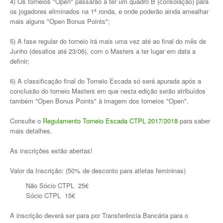
4) Os torneios "Open" passarão a ter um quadro B (consolação) para
Torneios Sociais
os jogadores eliminados na 1ª ronda, e onde poderão ainda amealhar
mais alguns "Open Bonus Points";
Torneios Oficiais
5) A fase regular do torneio irá mais uma vez até ao final do mês de
Torneios Escada
Junho (desafios até 23/06), com o Masters a ter lugar em data a
definir;
Notícias
6) A classificação final do Torneio Escada só será apurada após a
Notícias do Clube
conclusão do torneio Masters em que nesta edição serão atribuídos
também "Open Bonus Points" à imagem dos torneios "Open".
Notícias Torneios Oficiais
Consulte o
Regulamento Torneio Escada CTPL 2017/2018
para saber
Notícias Torneio Escada
mais detalhes.
Entrevistas
As inscrições estão abertas!
Fotografias
Valor da Inscrição: (50% de desconto para atletas femininas)
Galeria 2016
Não Sócio CTPL  25€
Sócio CTPL  15€
Torneio Jovens Esperanças VIII
A inscrição deverá ser para por Transferência Bancária para o
Interclubes 2016