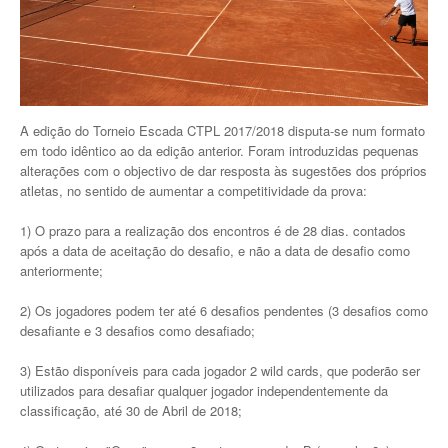
Jogar em Terra Batida
Boas Práticas, Bons Jogos
Regras do Ténis
A edição do Torneio Escada CTPL 2017/2018 disputa-se num formato
em todo idêntico ao da edição anterior. Foram introduzidas pequenas
Links Úteis
alterações com o objectivo de dar resposta às sugestões dos próprios
atletas, no sentido de aumentar a competitividade da prova:
Azinhaga da Fonte Velha 32 Paço do Lumiar - Lisboa 1600-461
1) O prazo para a realização dos encontros é de 28 dias. contados
após a data de aceitação do desafio, e não a data de desafio como
geral.ctpl@gmail.com
anteriormente;
965486199 - incluindo
Marcação de Courts
2) Os jogadores podem ter até 6 desafios pendentes (3 desafios como
Enviar E-mail através de Formulário
desafiante e 3 desafios como desafiado;
3) Estão disponíveis para cada jogador 2 wild cards, que poderão ser
Escola
utilizados para desafiar qualquer jogador independentemente da
classificação, até 30 de Abril de 2018;
Torneios