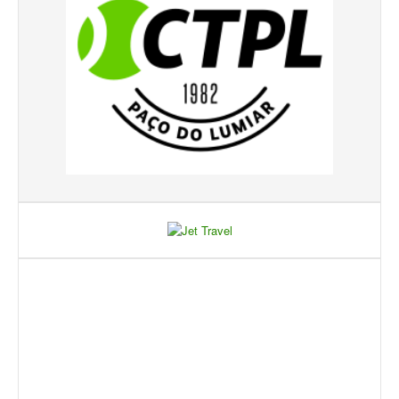
Taça Flores Marques
Circuito de Veteranos CTPL III
Smashtour 2015
Circuito de Veteranos CTPL IV
Galeria 2014
Torneio Jovens Esperanças IV
Torneio Super Jovem IV
Torneio Jovens Esperanças V
Open Ano Novo
Torneio ACPA I
Inter-Clubes +45