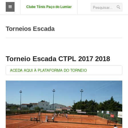
Clube Ténis Paço do Lumiar
O Clube
Torneios Escada
FAÇA-SE SÓCIO
Quotizações
Aluguer de Campos
Torneio Escada CTPL 2017 2018
Court Passe
ACEDA AQUI À PLATAFORMA DO TORNEIO
Estatutos
Corpos Sociais
Descontos e Parcerias
Localização
Fotos das Instalações