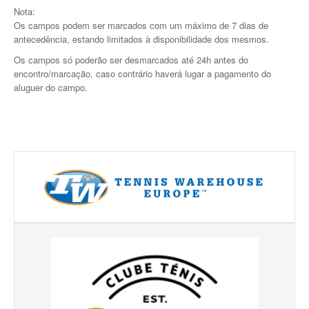
Nota:
Galeria 2017
Os campos podem ser marcados com um máximo de 7 dias de
antecedência, estando limitados à disponibilidade dos mesmos.
Masters Revor 2017
Os campos só poderão ser desmarcados até 24h antes do
Galeria 2015
encontro/marcação, caso contrário haverá lugar a pagamento do
Torneio Jovens Esperanças VII
aluguer do campo.
Torneio Super Jovem V
Torneio Jovens Esperanças VI
Lumiar Open XIII
1ª Experiência de Ténis
Masters Jaguar Automóveis Lisboa
Lumiar Kids Cup XIV
Lumiar Kids Open XIV
Torneio de Verão