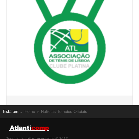
Está em...
Home
Notícias Torneios Oficiais
Todos os direitos reservados © 2013