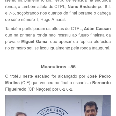
Mapa do Site
ronda, o também atleta do CTPL,
Nuno Andrade
por 6-4
Clube Ténis Paço do Lumiar
e 7-5, soçobrando nos quartos de final perante o cabeça
de série número 1, Hugo Amaral.
Escola de Ténis e Centro de Treino
Também participaram os atletas do CTPL,
Adán Cassan
que na primeria ronda não resistiu ao futuro finalista da
prova e
Miguel Gama
, que apesar da réplica oferecida
no primeiro set, se ficou igualmente pela ronda inaugural.
Masculinos +55
O troféu neste escalão foi alcançado por
José Pedro
Martins
(CIF) que venceu na final o escadista
Bernardo
Figueiredo
(CP Nações) por 6-2 6-2.