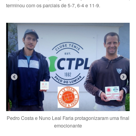
terminou com os parciais de 5-7, 6-4 e 11-9.
Galeria 2017
Masters Revor 2017
Galeria 2015
Torneio Jovens Esperanças VII
Torneio Super Jovem V
Torneio Jovens Esperanças VI
Lumiar Open XIII
1ª Experiência de Ténis
Masters Jaguar Automóveis Lisboa
Lumiar Kids Cup XIV
Pedro Costa e Nuno Leal Faria protagonizaram uma final
Lumiar Kids Open XIV
emocionante
Torneio de Verão