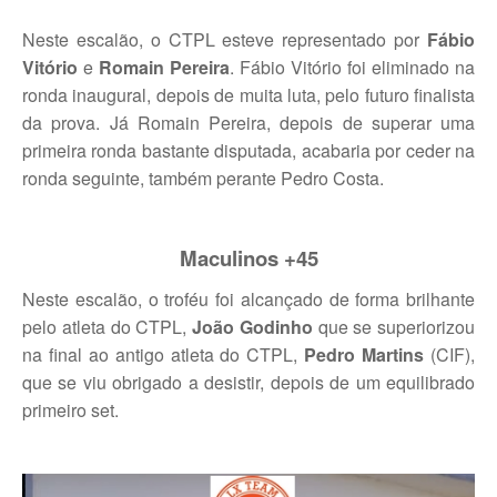
Neste escalão, o CTPL esteve representado por
Fábio
Taça Flores Marques
Vitório
e
Romain Pereira
. Fábio Vitório foi eliminado na
Circuito de Veteranos CTPL III
ronda inaugural, depois de muita luta, pelo futuro finalista
da prova. Já Romain Pereira, depois de superar uma
Smashtour 2015
primeira ronda bastante disputada, acabaria por ceder na
ronda seguinte, também perante Pedro Costa.
Circuito de Veteranos CTPL IV
Galeria 2014
Torneio Jovens Esperanças IV
Maculinos +45
Torneio Super Jovem IV
Neste escalão, o troféu foi alcançado de forma brilhante
pelo atleta do CTPL,
João Godinho
que se superiorizou
Torneio Jovens Esperanças V
na final ao antigo atleta do CTPL,
Pedro Martins
(CIF),
que se viu obrigado a desistir, depois de um equilibrado
Open Ano Novo
primeiro set.
Torneio ACPA I
Inter-Clubes +45