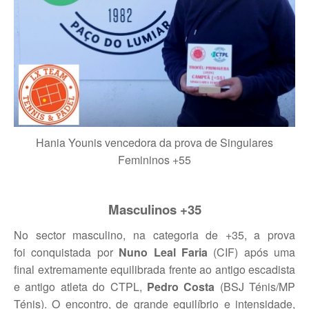
Torneio Open Primavera
Veteranos B Lumiar
Lumiar Kids Cup XV
Masters REVOR e Torneio Social
Open Luis Alves
Hania Younis vencedora da prova de Singulares
Femininos +55
Lumiar Kids Open XV
Torneio Open Aniversário
Masculinos +35
Smashtour 2016
No sector masculino, na categoria de +35, a prova
Taça Flores Marques
foi conquistada por
Nuno Leal Faria
(CIF) após uma
final extremamente equilibrada frente ao antigo escadista
Torneios Inverno e Natal
e antigo atleta do CTPL,
Pedro Costa
(BSJ Ténis/MP
Ténis). O encontro, de grande equilíbrio e intensidade,
Torneio Social de Inverno