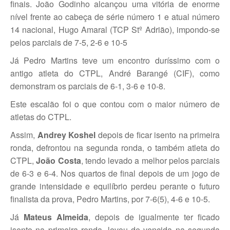
Torneio Raqueta por um Sorriso
finais. João Godinho alcançou uma vitória de enorme
nível frente ao cabeça de série número 1 e atual número
Masters Torneio Escada
14 nacional, Hugo Amaral (TCP Stº Adrião), impondo-se
pelos parciais de 7-5, 2-6 e 10-5
Inter-Clubes +35
Já Pedro Martins teve um encontro duríssimo com o
Galeria 2012
antigo atleta do CTPL, André Barangé (CIF), como
Lumiar Kids Open XI
demonstram os parciais de 6-1, 3-6 e 10-8.
Smashtour
Este escalão foi o que contou com o maior número de
Galeria 2011
atletas do CTPL.
Inter-Clubes +35
Assim,
Andrey Koshel
depois de ficar isento na primeira
ronda, defrontou na segunda ronda, o também atleta do
Inter-Clubes Seniores
CTPL,
João Costa
, tendo levado a melhor pelos parciais
Masters Torneio Escada
de 6-3 e 6-4. Nos quartos de final depois de um jogo de
grande intensidade e equilíbrio perdeu perante o futuro
Torneio Raqueta por um Sorriso
finalista da prova, Pedro Martins, por 7-6(5), 4-6 e 10-5.
Contactos
Já
Mateus Almeida
, depois de igualmente ter ficado
isento na primeira ronda, levou de vencida na segunda