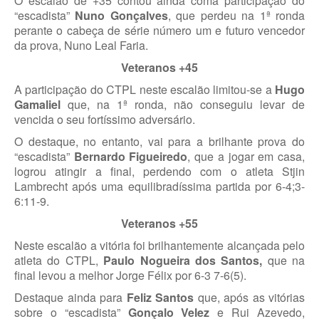
O escalão de +35 contou ainda coma participação do
“escadista”
Nuno Gonçalves
, que perdeu na 1ª ronda
perante o cabeça de série número um e futuro vencedor
da prova, Nuno Leal Faria.
Veteranos +45
A participação do CTPL neste escalão limitou-se a
Hugo
Gamaliel
que, na 1ª ronda, não conseguiu levar de
vencida o seu fortíssimo adversário.
O destaque, no entanto, vai para a brilhante prova do
“escadista”
Bernardo Figueiredo
, que a jogar em casa,
logrou atingir a final, perdendo com o atleta Stjin
Lambrecht após uma equilibradíssima partida por 6-4;3-
6:11-9.
Veteranos +55
Neste escalão a vitória foi brilhantemente alcançada pelo
atleta do CTPL,
Paulo Nogueira dos Santos,
que na
final levou a melhor Jorge Félix por 6-3 7-6(5).
Destaque ainda para
Feliz Santos
que, após as vitórias
sobre o “escadista”
Gonçalo Velez
e Rui Azevedo,