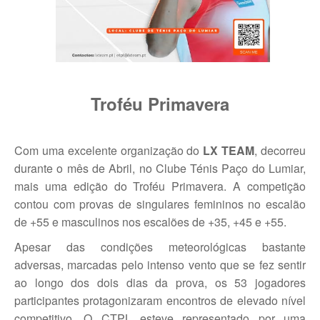
Jogar em Terra Batida
Boas Práticas, Bons Jogos
Regras do Ténis
Troféu Primavera
Links Úteis
Com uma excelente organização do
LX TEAM
, decorreu
Azinhaga da Fonte Velha 32 Paço do Lumiar - Lisboa 1600-461
durante o mês de Abril, no Clube Ténis Paço do Lumiar,
geral.ctpl@gmail.com
mais uma edição do Troféu Primavera. A competição
contou com provas de singulares femininos no escalão
965486199 - incluindo
Marcação de Courts
de +55 e masculinos nos escalões de +35, +45 e +55.
Enviar E-mail através de Formulário
Apesar das condições meteorológicas bastante
adversas, marcadas pelo intenso vento que se fez sentir
Escola
ao longo dos dois dias da prova, os 53 jogadores
Torneios
participantes protagonizaram encontros de elevado nível
competitivo. O CTPL esteve representado por uma