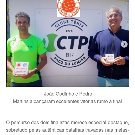
Torneio ACPA II
Lumiar Open XII
CTPL vs Vamos Tennis Club (RUS)
Masters do Torneio Escada
Lumiar Kids Cup XIII
Torneio Inauguração das Bancadas
Torneio Extracarnes III
João Godinho e Pedro
Torneio Extracarnes IV
Martins alcançaram excelentes vitórias rumo à final
Galeria 2013
Open S. Martinho
O percurso dos dois finalistas merece especial destaque,
Open Aniversário
sobretudo pelas autênticas batalhas travadas nas meias-