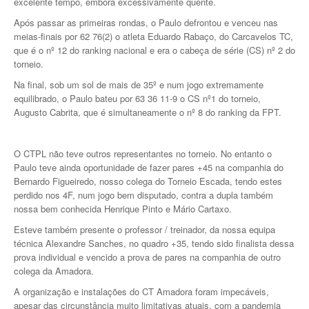
excelente tempo, embora excessivamente quente.
Após passar as primeiras rondas, o Paulo defrontou e venceu nas
meias-finais por 62 76(2) o atleta Eduardo Rabaço, do Carcavelos TC,
que é o nº 12 do ranking nacional e era o cabeça de série (CS) nº 2 do
torneio.
Na final, sob um sol de mais de 35º e num jogo extremamente
equilibrado, o Paulo bateu por 63 36 11-9 o CS nº1 do torneio,
Augusto Cabrita, que é simultaneamente o nº 8 do ranking da FPT.
O CTPL não teve outros representantes no torneio. No entanto o
Paulo teve ainda oportunidade de fazer pares +45 na companhia do
Bernardo Figueiredo, nosso colega do Torneio Escada, tendo estes
perdido nos 4F, num jogo bem disputado, contra a dupla também
nossa bem conhecida Henrique Pinto e Mário Cartaxo.
Esteve também presente o professor / treinador, da nossa equipa
técnica Alexandre Sanches, no quadro +35, tendo sido finalista dessa
prova individual e vencido a prova de pares na companhia de outro
colega da Amadora.
A organização e instalações do CT Amadora foram impecáveis,
apesar das circunstância muito limitativas atuais, com a pandemia