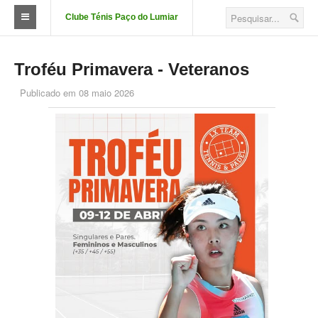
Clube Ténis Paço do Lumiar
O Clube
Troféu Primavera - Veteranos
FAÇA-SE SÓCIO
Publicado em
08 maio 2026
Quotizações
Aluguer de Campos
Court Passe
Estatutos
Corpos Sociais
Descontos e Parcerias
Localização
Fotos das Instalações