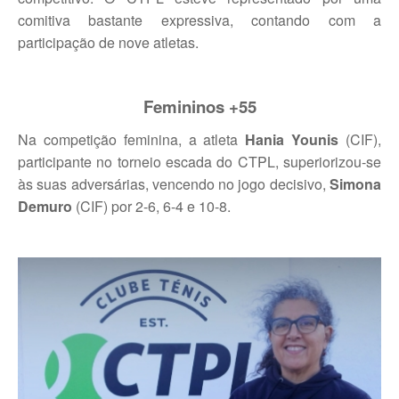
Torneios Sociais
comitiva bastante expressiva, contando com a
participação de nove atletas.
Torneios Oficiais
Torneios Escada
Femininos +55
Notícias
Na competição feminina, a atleta
Hania Younis
(CIF),
Notícias do Clube
participante no torneio escada do CTPL, superiorizou-se
às suas adversárias, vencendo no jogo decisivo,
Simona
Notícias Torneios Oficiais
Demuro
(CIF) por 2-6, 6-4 e 10-8.
Notícias Torneio Escada
Entrevistas
Fotografias
Galeria 2016
Torneio Jovens Esperanças VIII
Interclubes 2016