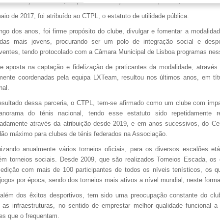
 Ténis Paço do Lumiar, enquanto associação de direito privado, sem fins lucr
io de 2017, foi atribuído ao CTPL, o estatuto de utilidade pública.
ngo dos anos, foi firme propósito
do clube,
divulgar e fomentar a modalidad
das mais jovens, procurando ser um polo de integração social e despo
ventes, tendo protocolado com a Câmara Municipal de Lisboa programas nes
te aposta na captação e fidelização de praticantes da modalidade, através
mente coordenadas pela equipa LXTeam, resultou nos últimos anos, em títu
nal.
sultado dessa parceria, o CTPL, tem-se afirmado como um clube com impac
anorama do ténis nacional, tendo esse estatuto sido repetidamente r
damente através da atribuição desde 2019, e em anos sucessivos, do Cert
dão máximo para clubes de ténis federados na Associação.
izando anualmente vários torneios oficiais, para os diversos escalões et
m torneios sociais. Desde 2009, que são realizados Torneios Escada, os
edição com mais de 100 participantes de todos os níveis tenísticos, os 
jogos por época, sendo dos torneios mais ativos a nível mundial, neste forma
além dos êxitos desportivos, tem sido uma preocupação constante do club
 as infraestruturas
, no sentido de emprestar melhor qualidade funcional
a
es que o frequentam.