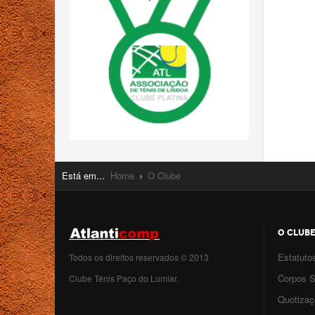
Está em...
Home
O Clube
O CLUB
Estatuto
Todos os direitos reservados © 2013
Corpos S
Clube Ténis Paço do Lumiar.
Quotiza