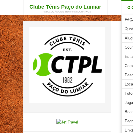
Clube Ténis Paço do Lumiar
O 
ASSOCIAÇÃO CIVIL SEM FINS LUCRATIVOS
FAÇ
Quot
O
Alug
Cour
His
Esta
Corp
No in
Desc
Paço 
vocac
Loca
Com u
Foto
clubh
Joga
se ve
Boas
O CTP
Lisbo
Regr
Apesa
Link