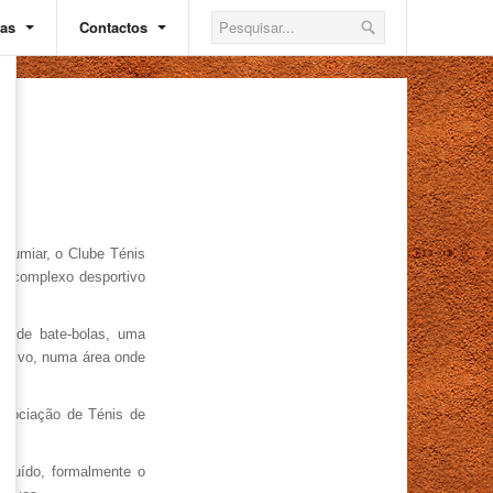
ias
Contactos
 Lumiar, o Clube Ténis
 complexo desportivo
arede bate-bolas, uma
ortivo, numa área onde
ssociação de Ténis de
ituído, formalmente o