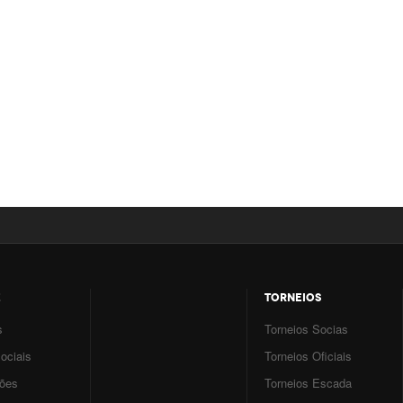
E
TORNEIOS
s
Torneios Socias
ociais
Torneios Oficiais
ções
Torneios Escada