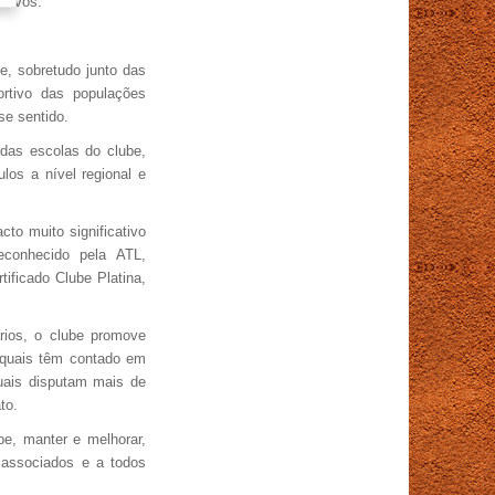
ativos.
e, sobretudo junto das
rtivo das populações
se sentido.
 das escolas do clube,
los a nível regional e
to muito significativo
econhecido pela ATL,
ificado Clube Platina,
ários, o clube promove
 quais têm contado em
quais disputam mais de
to.
e, manter e melhorar,
 associados e a todos