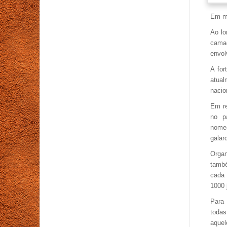
Clube
Em ma
Ao lo
cama
envol
A for
atual
nacio
Em re
no p
nomea
galar
Organ
també
cada 
1000 
Para 
todas
aquel