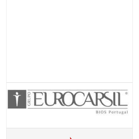
Torneio ACPA II
Lumiar Open XII
CTPL vs Vamos Tennis Club (RUS)
Masters do Torneio Escada
Lumiar Kids Cup XIII
Torneio Inauguração das Bancadas
Torneio Extracarnes III
Torneio Extracarnes IV
Galeria 2013
Open S. Martinho
Open Aniversário