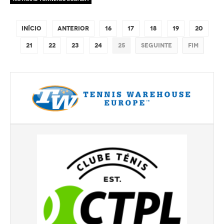
Torneio Open Primavera
Início
Anterior
16
17
18
19
20
Veteranos B Lumiar
21
22
23
24
25
Seguinte
Fim
Lumiar Kids Cup XV
Masters REVOR e Torneio Social
Open Luis Alves
Lumiar Kids Open XV
Torneio Open Aniversário
Smashtour 2016
Taça Flores Marques
Torneios Inverno e Natal
Torneio Social de Inverno