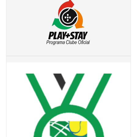
Torneio Raqueta por um Sorriso
Masters Torneio Escada
Inter-Clubes +35
Galeria 2012
Lumiar Kids Open XI
Smashtour
Galeria 2011
Inter-Clubes +35
Inter-Clubes Seniores
Masters Torneio Escada
Torneio Raqueta por um Sorriso
Contactos