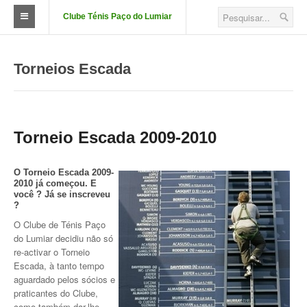
Clube Ténis Paço do Lumiar
O Clube
Torneios Escada
FAÇA-SE SÓCIO
Quotizações
Aluguer de Campos
Torneio Escada 2009-2010
Court Passe
O Torneio Escada 2009-
2010 já começou. E
Estatutos
você ? Já se inscreveu
?
Corpos Sociais
O Clube de Ténis Paço
do Lumiar decidiu não só
Descontos e Parcerias
re-activar o Torneio
Escada, à tanto tempo
Localização
aguardado pelos sócios e
praticantes do Clube,
Fotos das Instalações
como também dar-lhe