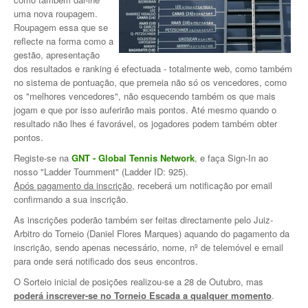
uma nova roupagem.
Jogar em Terra Batida
Roupagem essa que se
reflecte na forma como a
Boas Práticas, Bons Jogos
gestão, apresentação
dos resultados e ranking é efectuada - totalmente web, como também
Regras do Ténis
no sistema de pontuação, que premeia não só os vencedores, como
os "melhores vencedores", não esquecendo também os que mais
Links Úteis
jogam e que por isso auferirão mais pontos. Até mesmo quando o
resultado não lhes é favorável, os jogadores podem também obter
pontos.
Azinhaga da Fonte Velha 32 Paço do Lumiar - Lisboa 1600-461
Registe-se na
GNT - Global Tennis Network
, e faça Sign-In ao
nosso "Ladder Tournment" (Ladder ID: 925).
geral.ctpl@gmail.com
Após pagamento da inscrição
, receberá um notificação por email
965486199 - incluindo
Marcação de Courts
confirmando a sua inscrição.
Enviar E-mail através de Formulário
As inscrições poderão também ser feitas directamente pelo Juiz-
Arbitro do Torneio (Daniel Flores Marques) aquando do pagamento da
inscrição, sendo apenas necessário, nome, nº de telemóvel e email
Escola
para onde será notificado dos seus encontros.
O Sorteio inicial de posições realizou-se a 28 de Outubro, mas
Torneios
poderá inscrever-se no Torneio Escada a qualquer momento
.