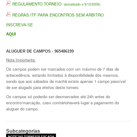
Torneios Sociais
REGULAMENTO TORNEIO
.
(actualizado a 9/12/2009)
REGRAS ITF PARA ENCONTROS SEM ARBITRO
Torneios Oficiais
INSCREVA-SE
Torneios Escada
AQUI
Notícias
ALUGUER DE CAMPOS - 965486199
Notícias do Clube
Nota Importante:
Notícias Torneios Oficiais
Os campos podem ser marcados com um máximo de 7 dias de
antecedência, estando limitados à disponibilidade dos mesmos,
Notícias Torneio Escada
sendo que aos sábados de manhã existe apenas 1 campo passível
de ser alugado para efeitos deste torneio.
Entrevistas
Os campos só poderão ser desmarcados até 24h antes do
encontro/marcação, caso contráriohaverá lugar a pagamento do
Fotografias
aluguer do campo.
Galeria 2016
Torneio Jovens Esperanças VIII
Subcategorias
Interclubes 2016
Notícias Torneios Escada