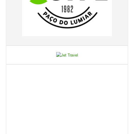
Galeria 2017
Masters Revor 2017
Galeria 2015
Torneio Jovens Esperanças VII
Torneio Super Jovem V
Torneio Jovens Esperanças VI
Lumiar Open XIII
1ª Experiência de Ténis
Masters Jaguar Automóveis Lisboa
Lumiar Kids Cup XIV
Lumiar Kids Open XIV
Torneio de Verão