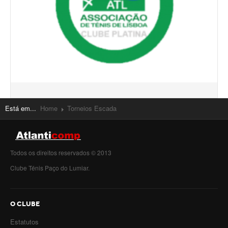
Mapa do Site
Clube Ténis Paço do Lumiar
Escola de Ténis e Centro de Treino
Está em...
Home
Torneios Escada
Todos os direitos reservados © 2013
Clube Ténis Paço do Lumiar.
O CLUBE
Estatutos